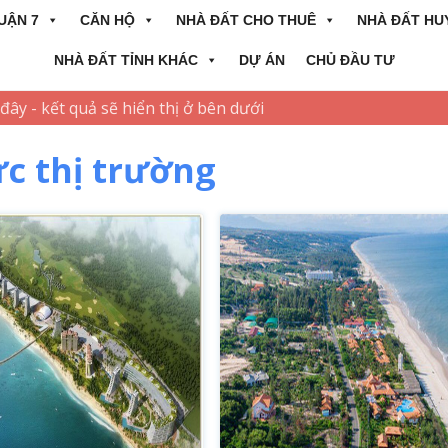
UẬN 7
CĂN HỘ
NHÀ ĐẤT CHO THUÊ
NHÀ ĐẤT HU
NHÀ ĐẤT TỈNH KHÁC
DỰ ÁN
CHỦ ĐẦU TƯ
ức thị trường