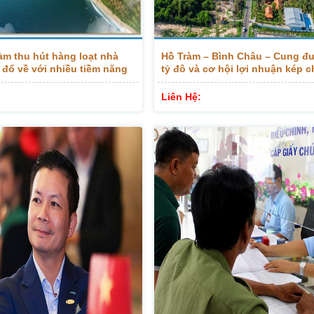
àm thu hút hàng loạt nhà
Hồ Tràm – Bình Châu – Cung đư
 đổ về với nhiều tiềm năng
tỷ đô và cơ hội lợi nhuận kép 
tư.
Liên Hệ: