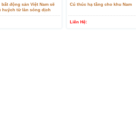
 bất động sản Việt Nam sẽ
Cú thúc hạ tầng cho khu Nam
 huých từ làn sóng dịch
n xuất?
Liên Hệ: