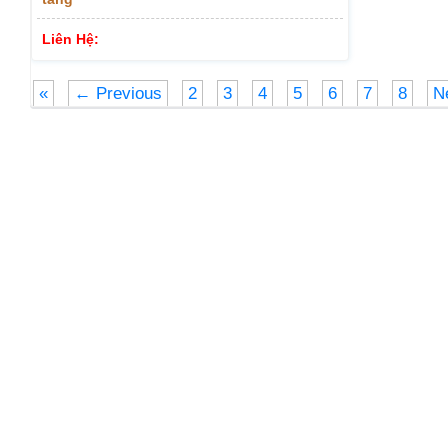
Liên Hệ:
«
← Previous
2
3
4
5
6
7
8
N