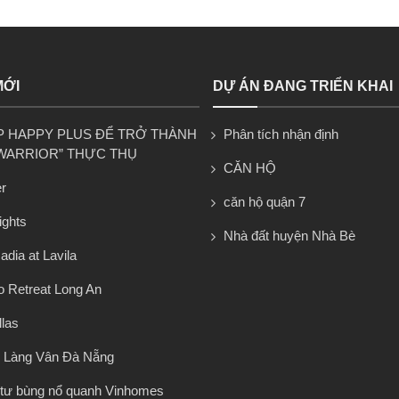
MỚI
DỰ ÁN ĐANG TRIỂN KHAI
P HAPPY PLUS ĐỂ TRỞ THÀNH
Phân tích nhận định
WARRIOR” THỰC THỤ
CĂN HỘ
r
căn hộ quận 7
ights
Nhà đất huyện Nhà Bè
dia at Lavila
 Retreat Long An
llas
 Làng Vân Đà Nẵng
tư bùng nổ quanh Vinhomes