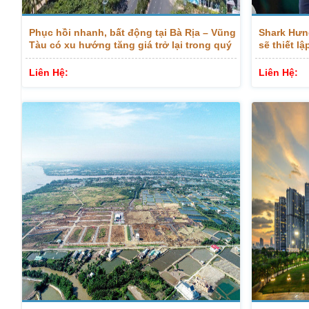
Phục hồi nhanh, bất động tại Bà Rịa – Vũng
Shark Hưn
Tàu có xu hướng tăng giá trở lại trong quý
sẽ thiết l
II
2024
Liên Hệ:
Liên Hệ: