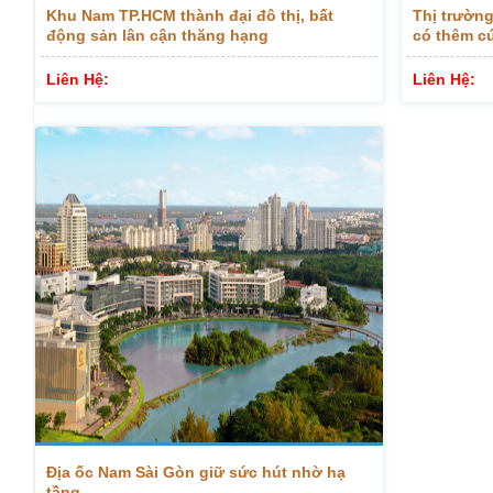
Khu Nam TP.HCM thành đại đô thị, bất
Thị trường
động sản lân cận thăng hạng
có thêm cú
chuyển sả
Liên Hệ:
Liên Hệ:
Địa ốc Nam Sài Gòn giữ sức hút nhờ hạ
tầng