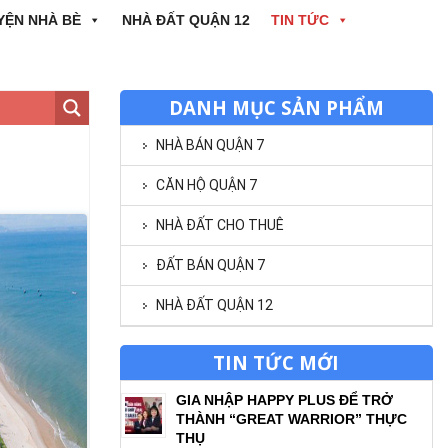
YỆN NHÀ BÈ
NHÀ ĐẤT QUẬN 12
TIN TỨC
DANH MỤC SẢN PHẨM
NHÀ BÁN QUẬN 7
CĂN HỘ QUẬN 7
NHÀ ĐẤT CHO THUÊ
ĐẤT BÁN QUẬN 7
NHÀ ĐẤT QUẬN 12
TIN TỨC MỚI
GIA NHẬP HAPPY PLUS ĐỂ TRỞ
THÀNH “GREAT WARRIOR” THỰC
THỤ