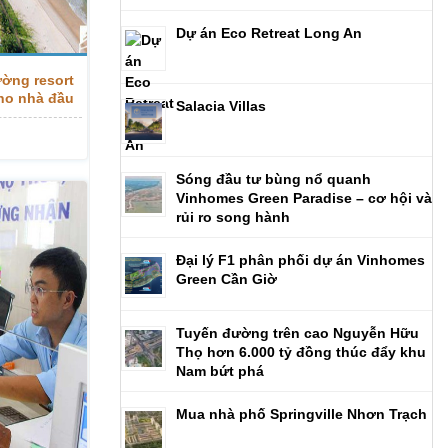
Dự án Eco Retreat Long An
ờng resort
cho nhà đầu
Salacia Villas
Sóng đầu tư bùng nổ quanh
Vinhomes Green Paradise – cơ hội và
rủi ro song hành
Đại lý F1 phân phối dự án Vinhomes
Green Cần Giờ
Tuyến đường trên cao Nguyễn Hữu
Thọ hơn 6.000 tỷ đồng thúc đẩy khu
Nam bứt phá
Mua nhà phố Springville Nhơn Trạch