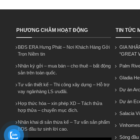
PHƯƠNG CHÂM HOẠT ĐỘNG
TIN TỨC 
BĐS ERA Hưng Phát – Nơi Khách Hàng Gởi
GIA NHẬ
Trọn Niềm tin
“GREAT 
Nhận ký gởi – mua bán – cho thuê – bất động
Palm Rive
sản trên toàn quốc.
Gladia He
Tư vấn thiết kế – Thi công xây dựng – Hỗ trợ
Dự án Arca
vay ngânhàng LS ưuđãi.
Dự án Eco
Hợp thức hóa – xin phép XD – Tách thửa
hợp thửa – chuyển mục đích.
Salacia Vi
Nhận khai di sản thừa kế – Tư vấn sản phẩm
Vinhomes
BDS đầu tư sinh lời cao.
Sóng đầu 