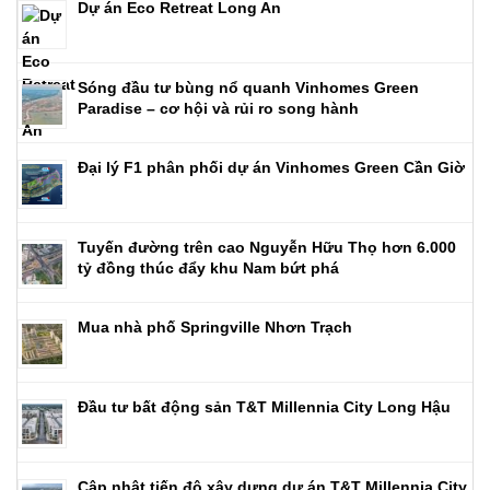
Dự án Eco Retreat Long An
Sóng đầu tư bùng nổ quanh Vinhomes Green
Paradise – cơ hội và rủi ro song hành
Đại lý F1 phân phối dự án Vinhomes Green Cần Giờ
Tuyến đường trên cao Nguyễn Hữu Thọ hơn 6.000
tỷ đồng thúc đẩy khu Nam bứt phá
Mua nhà phố Springville Nhơn Trạch
Đầu tư bất động sản T&T Millennia City Long Hậu
Cập nhật tiến độ xây dựng dự án T&T Millennia City