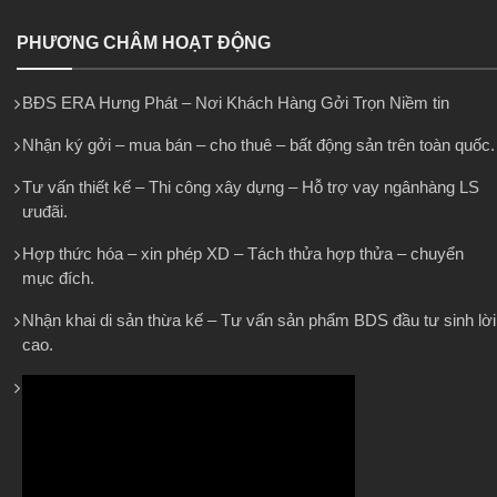
PHƯƠNG CHÂM HOẠT ĐỘNG
BĐS ERA Hưng Phát – Nơi Khách Hàng Gởi Trọn Niềm tin
Nhận ký gởi – mua bán – cho thuê – bất động sản trên toàn quốc.
Tư vấn thiết kế – Thi công xây dựng – Hỗ trợ vay ngânhàng LS
ưuđãi.
Hợp thức hóa – xin phép XD – Tách thửa hợp thửa – chuyển
mục đích.
Nhận khai di sản thừa kế – Tư vấn sản phẩm BDS đầu tư sinh lời
cao.