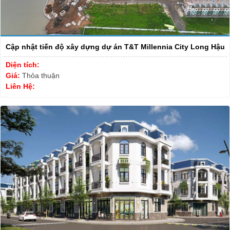
Cập nhật tiến độ xây dựng dự án T&T Millennia City Long Hậu
Diện tích:
Giá:
Thỏa thuận
Liên Hệ: