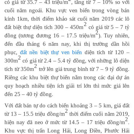
có giá từ 35.7 – 43 triệu/m
, tăng từ 7 – 10% so với
cuối năm ngoái. Khu vực ven biển trong vòng bán
kính 1km, thời điểm khảo sát cuối năm 2019 các lô
2
đất biệt thự diện tích 300 – 450m
có giá từ 5 – 7 tỷ
2
đồng (tương đương 16 – 17.5 triệu/m
). Tuy nhiên,
đến đầu tháng 6 năm nay, khi thị trường dần hồi
phục,
đất nền biệt thự ven biển
diện tích từ 120 –
2
300m
có giá từ 2.4 – 5.4 tỷ đồng, với những lô diện
2
tích từ 350m
trở lên giá trung bình từ 7 – 9 tỷ đồng.
Riêng các khu biệt thự biển nằm trong các đại dự án
quy hoạch nhiều tiện ích giải trí lớn thì mức giá lên
đến 25 – 40 tỷ đồng.
Với đất bán tự do cách biển khoảng 3 – 5 km, giá đất
2
từ 13 – 15.5 triệu đồng/m
thời điểm cuối năm 2019,
2
hiện nay đã neo ở mức từ 14.5 – 17 triệu đồng/m
.
Khu vực thị trấn Long Hải, Long Điền, Phước Hải