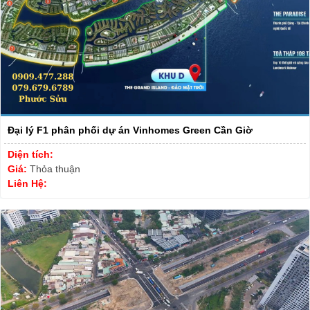
Đại lý F1 phân phối dự án Vinhomes Green Cần Giờ
Diện tích:
Giá:
Thỏa thuận
Liên Hệ: