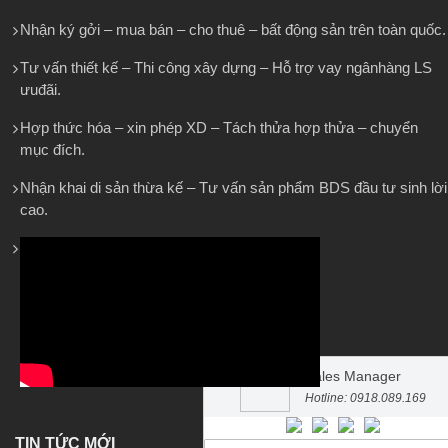
Nhận ký gởi – mua bán – cho thuê – bất động sản trên toàn quốc.
Tư vấn thiết kế – Thi công xây dựng – Hỗ trợ vay ngânhàng LS
ưuđãi.
Hợp thức hóa – xin phép XD – Tách thửa hợp thửa – chuyển
mục đích.
Nhận khai di sản thừa kế – Tư vấn sản phẩm BDS đầu tư sinh lời
cao.
Sales Manager
Hotline: 0918.089.169
TIN TỨC MỚI