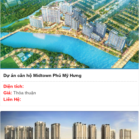
Dự án căn hộ Midtown Phú Mỹ Hưng
Diện tích:
Giá:
Thỏa thuận
Liên Hệ: