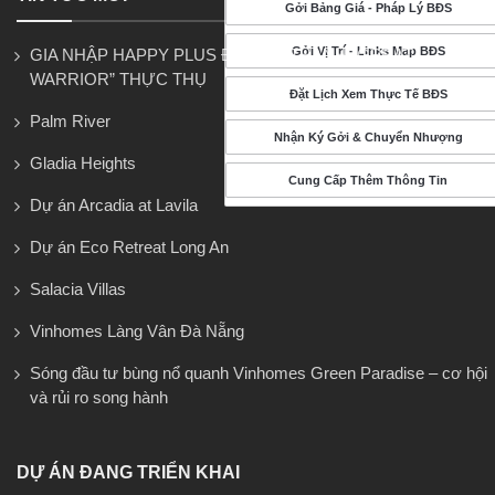
Gởi Bảng Giá - Pháp Lý BĐS
Gởi Vị Trí - Links Map BĐS
GIA NHẬP HAPPY PLUS ĐỂ TRỞ THÀNH “GREAT
WARRIOR” THỰC THỤ
Đặt Lịch Xem Thực Tế BĐS
Palm River
Nhận Ký Gởi & Chuyển Nhượng
Gladia Heights
Cung Cấp Thêm Thông Tin
Dự án Arcadia at Lavila
Dự án Eco Retreat Long An
Salacia Villas
Vinhomes Làng Vân Đà Nẵng
Sóng đầu tư bùng nổ quanh Vinhomes Green Paradise – cơ hội
và rủi ro song hành
DỰ ÁN ĐANG TRIỂN KHAI