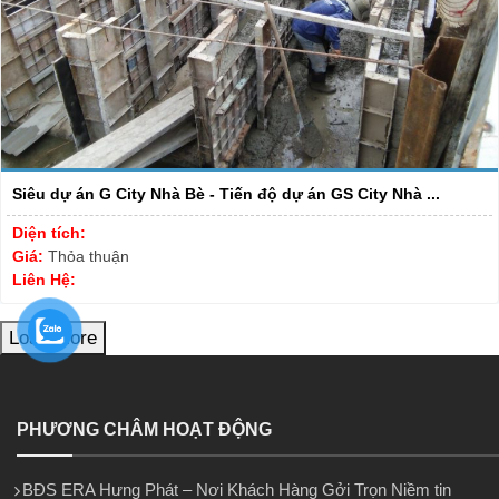
Siêu dự án G City Nhà Bè - Tiến độ dự án GS City Nhà ...
Diện tích:
Giá:
Thỏa thuận
Liên Hệ:
Load More
PHƯƠNG CHÂM HOẠT ĐỘNG
BĐS ERA Hưng Phát – Nơi Khách Hàng Gởi Trọn Niềm tin