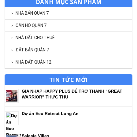
DANH MỤC SẢN PHẨM
NHÀ BÁN QUẬN 7
CĂN HỘ QUẬN 7
NHÀ ĐẤT CHO THUÊ
ĐẤT BÁN QUẬN 7
NHÀ ĐẤT QUẬN 12
TIN TỨC MỚI
GIA NHẬP HAPPY PLUS ĐỂ TRỞ THÀNH “GREAT
WARRIOR” THỰC THỤ
Dự án Eco Retreat Long An
Salacia Villas