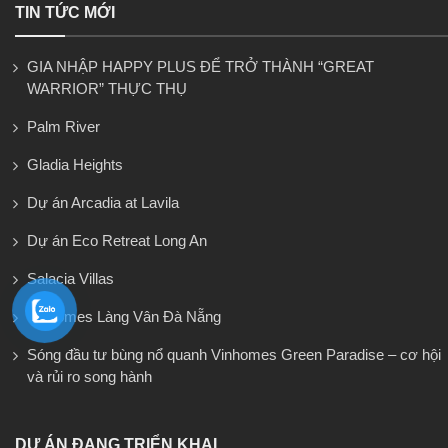
TIN TỨC MỚI
GIA NHẬP HAPPY PLUS ĐỂ TRỞ THÀNH “GREAT
WARRIOR” THỰC THỤ
Palm River
Gladia Heights
Dự án Arcadia at Lavila
Dự án Eco Retreat Long An
Salacia Villas
Vinhomes Làng Vân Đà Nẵng
Sóng đầu tư bùng nổ quanh Vinhomes Green Paradise – cơ hội
và rủi ro song hành
DỰ ÁN ĐANG TRIỂN KHAI