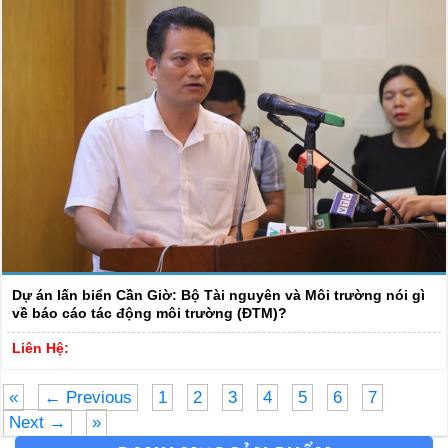
Dự án lấn biển Cần Giờ: Bộ Tài nguyên và Môi trường nói gì
về báo cáo tác động môi trường (ĐTM)?
Liên Hệ:
«
← Previous
1
2
3
4
5
6
7
Next →
»