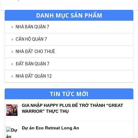
DANH MỤC SẢN PHẨM
NHÀ BÁN QUẬN 7
CĂN HỘ QUẬN 7
NHÀ ĐẤT CHO THUÊ
ĐẤT BÁN QUẬN 7
NHÀ ĐẤT QUẬN 12
TIN TỨC MỚI
GIA NHẬP HAPPY PLUS ĐỂ TRỞ THÀNH “GREAT
WARRIOR” THỰC THỤ
Dự án Eco Retreat Long An