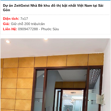
Dự án ZeitGeist Nhà Bè khu đô thị bật nhất Việt Nam tại Sài
Gòn
Diện tích:
7x17
Giá:
Giữ chỗ 200 triệu/căn
Liên Hệ:
0909477288 - Phước Sửu