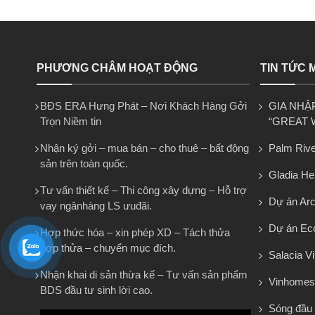
PHƯƠNG CHÂM HOẠT ĐỘNG
TIN TỨC 
BĐS ERA Hưng Phát – Nơi Khách Hàng Gởi
GIA NHẬ
Trọn Niềm tin
“GREAT 
Nhận ký gởi – mua bán – cho thuê – bất động
Palm Rive
sản trên toàn quốc.
Gladia He
Tư vấn thiết kế – Thi công xây dựng – Hỗ trợ
Dự án Arca
vay ngânhàng LS ưuđãi.
Dự án Eco
Hợp thức hóa – xin phép XD – Tách thửa
hợp thửa – chuyển mục đích.
Salacia Vi
Nhận khai di sản thừa kế – Tư vấn sản phẩm
Vinhomes
BDS đầu tư sinh lời cao.
Sóng đầu 