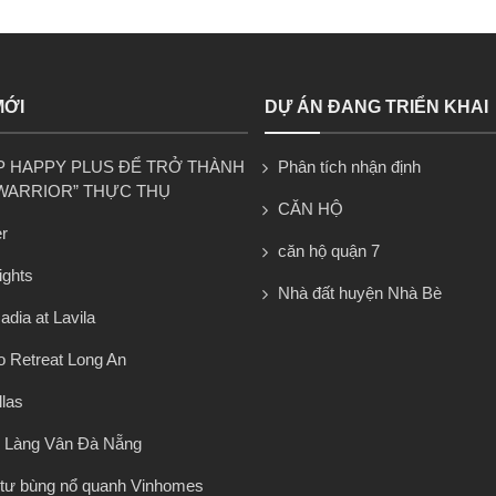
MỚI
DỰ ÁN ĐANG TRIỂN KHAI
P HAPPY PLUS ĐỂ TRỞ THÀNH
Phân tích nhận định
WARRIOR” THỰC THỤ
CĂN HỘ
r
căn hộ quận 7
ights
Nhà đất huyện Nhà Bè
dia at Lavila
 Retreat Long An
llas
 Làng Vân Đà Nẵng
tư bùng nổ quanh Vinhomes