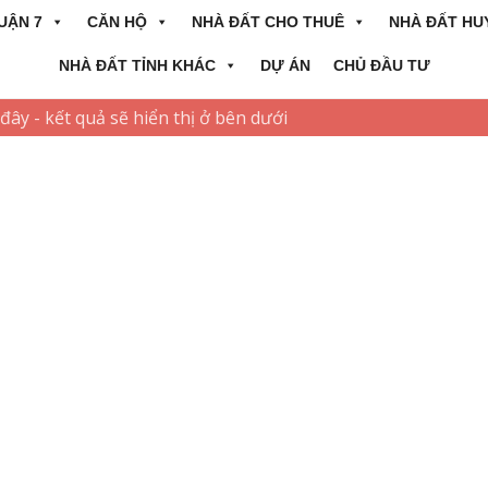
UẬN 7
CĂN HỘ
NHÀ ĐẤT CHO THUÊ
NHÀ ĐẤT HU
NHÀ ĐẤT TỈNH KHÁC
DỰ ÁN
CHỦ ĐẦU TƯ