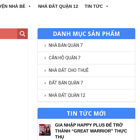
YỆN NHÀ BÈ
NHÀ ĐẤT QUẬN 12
TIN TỨC
DANH MỤC SẢN PHẨM
NHÀ BÁN QUẬN 7
CĂN HỘ QUẬN 7
NHÀ ĐẤT CHO THUÊ
ĐẤT BÁN QUẬN 7
NHÀ ĐẤT QUẬN 12
TIN TỨC MỚI
GIA NHẬP HAPPY PLUS ĐỂ TRỞ
THÀNH “GREAT WARRIOR” THỰC
THỤ