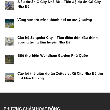
Siêu dự án G City Nhà Bè – Tiến độ dự án GS City
Nhà Bè
Vùng ven trở mình thành nơi an cư lý tưởng
Căn hộ Zeitgeist City – Tâm điểm đón đầu thịnh
vượng trung tâm huyện Nhà Bè
Biệt thự biển Wyndham Garden Phú Quốc
Các lợi thế giúp dự án Zeitgeist Xii City Nhà Bè thu
hút khách hàng
PHƯƠNG CHÂM HOẠT ĐỘNG