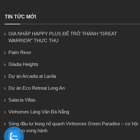
TIN TỨC MỚI
GIA NHẬP HAPPY PLUS ĐỂ TRỞ THÀNH “GREAT
WARRIOR” THỰC THỤ
Palm River
Gladia Heights
Dự án Arcadia at Lavila
Dự án Eco Retreat Long An
Salacia Villas
Vinhomes Làng Vân Đà Nẵng
Sóng đầu tư bùng nổ quanh Vinhomes Green Paradise – cơ hội
và rủi ro song hành