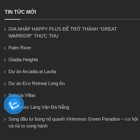
TIN TỨC MỚI
GIA NHẬP HAPPY PLUS ĐỂ TRỞ THÀNH “GREAT
WARRIOR” THỰC THỤ
Palm River
Gladia Heights
Dự án Arcadia at Lavila
Dự án Eco Retreat Long An
Salacia Villas
Vinhomes Làng Vân Đà Nẵng
Sóng đầu tư bùng nổ quanh Vinhomes Green Paradise – cơ hội
và rủi ro song hành