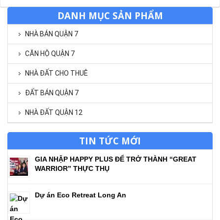
DANH MỤC SẢN PHẨM
NHÀ BÁN QUẬN 7
CĂN HỘ QUẬN 7
NHÀ ĐẤT CHO THUÊ
ĐẤT BÁN QUẬN 7
NHÀ ĐẤT QUẬN 12
TIN TỨC MỚI
GIA NHẬP HAPPY PLUS ĐỂ TRỞ THÀNH “GREAT
WARRIOR” THỰC THỤ
Dự án Eco Retreat Long An