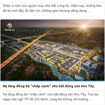
Khẩu vị mới của người mua nhà đất Long An. Hiện nay, những khu
đô thị mới đầy đủ tiện ích, không gian thoáng đãng đang ...
Hạ tầng đồng bộ “chắp cánh” cho bất động sản khu Tây
Hạ tầng đồng bộ “chắp cánh” cho bất động sản khu Tây. Tọa lạc
ngay cửa ngõ TP Hồ Chí Minh, Long An không chỉ hưởng ...