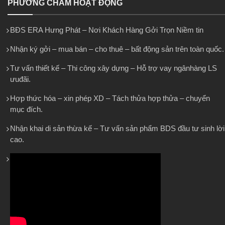
PHƯƠNG CHÂM HOẠT ĐỘNG
BĐS ERA Hưng Phát – Nơi Khách Hàng Gởi Trọn Niềm tin
Nhận ký gởi – mua bán – cho thuê – bất động sản trên toàn quốc.
Tư vấn thiết kế – Thi công xây dựng – Hỗ trợ vay ngânhàng LS
ưuđãi.
Hợp thức hóa – xin phép XD – Tách thửa hợp thửa – chuyển
mục đích.
Nhận khai di sản thừa kế – Tư vấn sản phẩm BDS đầu tư sinh lời
cao.