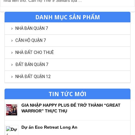
nhà liền thổ. Căn hộ The 9 Stellars tọa ...
DANH MỤC SẢN PHẨM
NHÀ BÁN QUẬN 7
CĂN HỘ QUẬN 7
NHÀ ĐẤT CHO THUÊ
ĐẤT BÁN QUẬN 7
NHÀ ĐẤT QUẬN 12
TIN TỨC MỚI
GIA NHẬP HAPPY PLUS ĐỂ TRỞ THÀNH “GREAT
WARRIOR” THỰC THỤ
Dự án Eco Retreat Long An