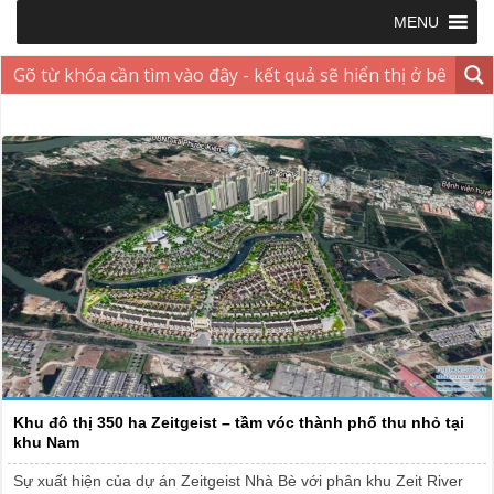
MENU
Khu đô thị 350 ha Zeitgeist – tầm vóc thành phố thu nhỏ tại
khu Nam
Sự xuất hiện của dự án Zeitgeist Nhà Bè với phân khu Zeit River