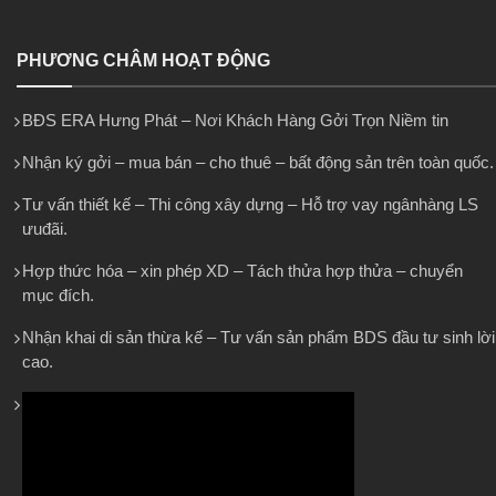
PHƯƠNG CHÂM HOẠT ĐỘNG
BĐS ERA Hưng Phát – Nơi Khách Hàng Gởi Trọn Niềm tin
Nhận ký gởi – mua bán – cho thuê – bất động sản trên toàn quốc.
Tư vấn thiết kế – Thi công xây dựng – Hỗ trợ vay ngânhàng LS
ưuđãi.
Hợp thức hóa – xin phép XD – Tách thửa hợp thửa – chuyển
mục đích.
Nhận khai di sản thừa kế – Tư vấn sản phẩm BDS đầu tư sinh lời
cao.