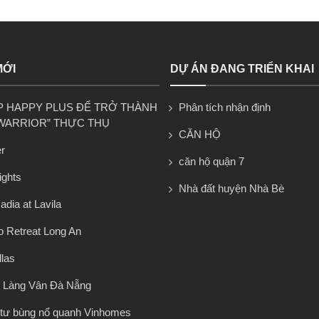
MỚI
DỰ ÁN ĐANG TRIỂN KHAI
P HAPPY PLUS ĐỂ TRỞ THÀNH
Phân tích nhận định
WARRIOR” THỰC THỤ
CĂN HỘ
r
căn hộ quận 7
ights
Nhà đất huyện Nhà Bè
dia at Lavila
 Retreat Long An
llas
 Làng Vân Đà Nẵng
tư bùng nổ quanh Vinhomes