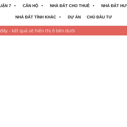
UẬN 7
CĂN HỘ
NHÀ ĐẤT CHO THUÊ
NHÀ ĐẤT HU
NHÀ ĐẤT TỈNH KHÁC
DỰ ÁN
CHỦ ĐẦU TƯ