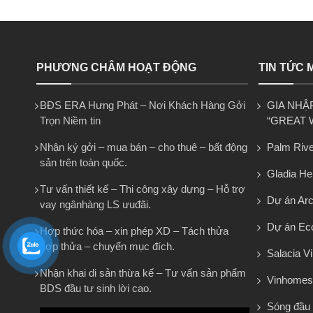
PHƯƠNG CHÂM HOẠT ĐỘNG
TIN TỨC 
BĐS ERA Hưng Phát – Nơi Khách Hàng Gởi
GIA NHẬ
Trọn Niềm tin
“GREAT 
Nhận ký gởi – mua bán – cho thuê – bất động
Palm Rive
sản trên toàn quốc.
Gladia He
Tư vấn thiết kế – Thi công xây dựng – Hỗ trợ
Dự án Arca
vay ngânhàng LS ưuđãi.
Dự án Eco
Hợp thức hóa – xin phép XD – Tách thửa
hợp thửa – chuyển mục đích.
Salacia Vi
Nhận khai di sản thừa kế – Tư vấn sản phẩm
Vinhomes
BDS đầu tư sinh lời cao.
Sóng đầu 