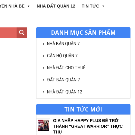
YỆN NHÀ BÈ
NHÀ ĐẤT QUẬN 12
TIN TỨC
DANH MỤC SẢN PHẨM
NHÀ BÁN QUẬN 7
CĂN HỘ QUẬN 7
NHÀ ĐẤT CHO THUÊ
ĐẤT BÁN QUẬN 7
NHÀ ĐẤT QUẬN 12
TIN TỨC MỚI
GIA NHẬP HAPPY PLUS ĐỂ TRỞ
THÀNH “GREAT WARRIOR” THỰC
THỤ