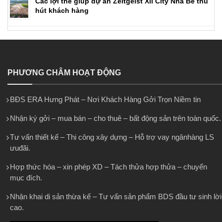
Các lợi thế giúp dự án Zeitgeist Xii City Nhà Bè thu
hút khách hàng
PHƯƠNG CHÂM HOẠT ĐỘNG
BĐS ERA Hưng Phát – Nơi Khách Hàng Gởi Trọn Niềm tin
Nhận ký gởi – mua bán – cho thuê – bất động sản trên toàn quốc.
Tư vấn thiết kế – Thi công xây dựng – Hỗ trợ vay ngânhàng LS
ưuđãi.
Hợp thức hóa – xin phép XD – Tách thửa hợp thửa – chuyển
mục đích.
Nhận khai di sản thừa kế – Tư vấn sản phẩm BDS đầu tư sinh lời
cao.