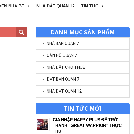
YỆN NHÀ BÈ
NHÀ ĐẤT QUẬN 12
TIN TỨC
DANH MỤC SẢN PHẨM
NHÀ BÁN QUẬN 7
CĂN HỘ QUẬN 7
NHÀ ĐẤT CHO THUÊ
ĐẤT BÁN QUẬN 7
NHÀ ĐẤT QUẬN 12
TIN TỨC MỚI
GIA NHẬP HAPPY PLUS ĐỂ TRỞ
THÀNH “GREAT WARRIOR” THỰC
THỤ