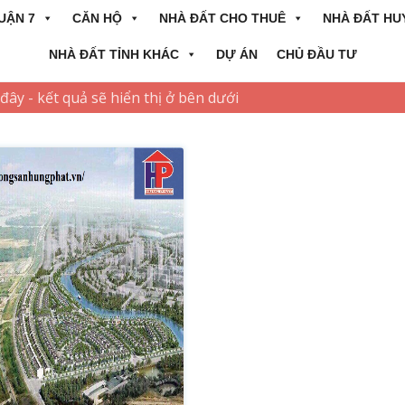
UẬN 7
CĂN HỘ
NHÀ ĐẤT CHO THUÊ
NHÀ ĐẤT HU
NHÀ ĐẤT TỈNH KHÁC
DỰ ÁN
CHỦ ĐẦU TƯ