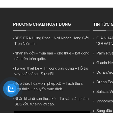
PHƯƠNG CHÂM HOẠT ĐỘNG
TIN TỨC 
BĐS ERA Hưng Phát – Nơi Khách Hàng Gởi
GIA NHẬ
Trọn Niềm tin
“GREAT 
Nhận ký gởi – mua bán – cho thuê – bất động
Palm Rive
sản trên toàn quốc.
Gladia He
Tư vấn thiết kế – Thi công xây dựng – Hỗ trợ
Dự án Arca
vay ngânhàng LS ưuđãi.
Dự án Eco
Hợp thức hóa – xin phép XD – Tách thửa
hợp thửa – chuyển mục đích.
Salacia Vi
Nhận khai di sản thừa kế – Tư vấn sản phẩm
Vinhomes
BDS đầu tư sinh lời cao.
Sóng đầu 