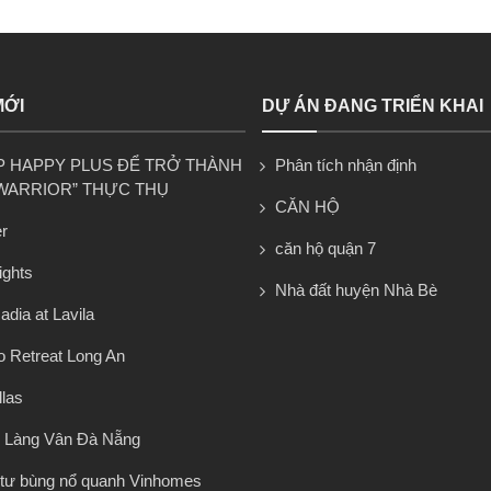
MỚI
DỰ ÁN ĐANG TRIỂN KHAI
P HAPPY PLUS ĐỂ TRỞ THÀNH
Phân tích nhận định
WARRIOR” THỰC THỤ
CĂN HỘ
r
căn hộ quận 7
ights
Nhà đất huyện Nhà Bè
dia at Lavila
 Retreat Long An
llas
 Làng Vân Đà Nẵng
tư bùng nổ quanh Vinhomes