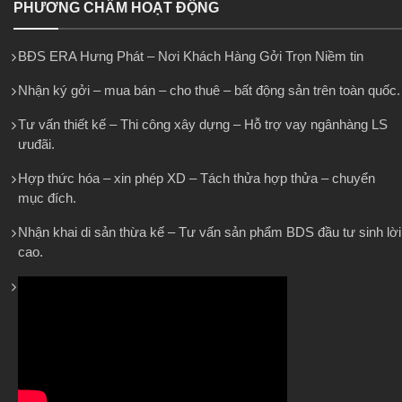
PHƯƠNG CHÂM HOẠT ĐỘNG
BĐS ERA Hưng Phát – Nơi Khách Hàng Gởi Trọn Niềm tin
Nhận ký gởi – mua bán – cho thuê – bất động sản trên toàn quốc.
Tư vấn thiết kế – Thi công xây dựng – Hỗ trợ vay ngânhàng LS
ưuđãi.
Hợp thức hóa – xin phép XD – Tách thửa hợp thửa – chuyển
mục đích.
Nhận khai di sản thừa kế – Tư vấn sản phẩm BDS đầu tư sinh lời
cao.