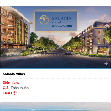
Salacia Villas
Diện tích:
Giá:
Thỏa thuận
Liên Hệ: