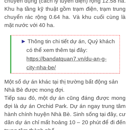
chuyên dụng (cách ly tuyến điện) rộng 12.58 ha.
Khu hạ tầng kỹ thuật gồm trạm điện, trạm trung
chuyển rác rộng 0.64 ha. Và khu cuối cùng là
mặt nước với 40 ha.
Thông tin chi tiết dự án, Quý khách
có thể xem thêm tại đây
:
https://bandatquan7.vn/du-an-g-
city-nha-be/
Một số dự án khác tại thị trường bất động sản
Nhà Bè được mong đợi.
Tiếp sau đó, một dự án cũng đáng được mong
đợi là dự án Orchid Park. Dự án ngay trung tâm
hành chính huyện Nhà Bè. Sinh sống tại đây, cư
dân dự án chỉ mất hoảng 10 – 20 phút để đi đến