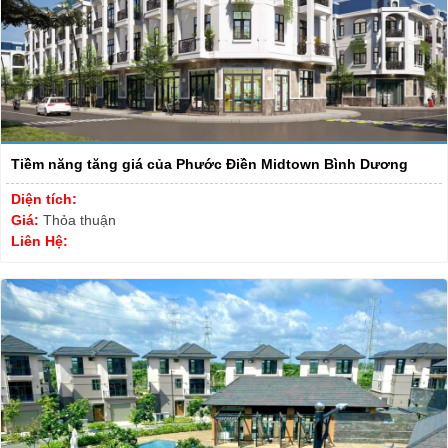
Tiềm năng tăng giá của Phước Điền Midtown Bình Dương
Diện tích:
Giá:
Thỏa thuận
Liên Hệ: