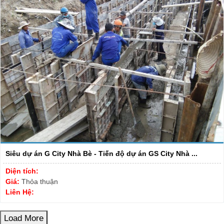
Siêu dự án G City Nhà Bè - Tiến độ dự án GS City Nhà ...
Diện tích:
Giá:
Thỏa thuận
Liên Hệ:
Load More