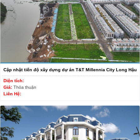
Cập nhật tiến độ xây dựng dự án T&T Millennia City Long Hậu
Diện tích:
Giá:
Thỏa thuận
Liên Hệ: