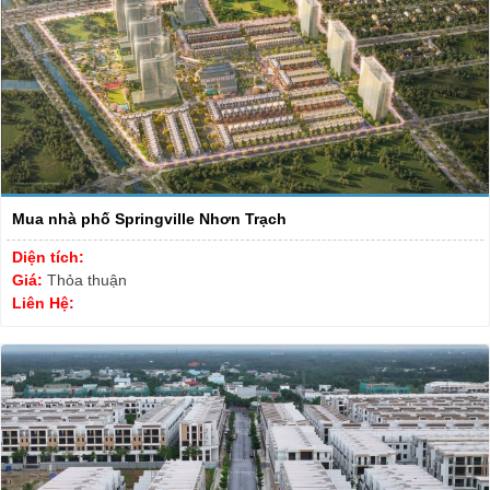
Mua nhà phố Springville Nhơn Trạch
Diện tích:
Giá:
Thỏa thuận
Liên Hệ: