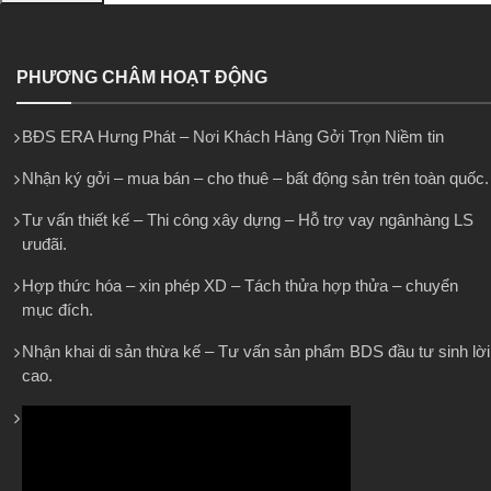
PHƯƠNG CHÂM HOẠT ĐỘNG
BĐS ERA Hưng Phát – Nơi Khách Hàng Gởi Trọn Niềm tin
Nhận ký gởi – mua bán – cho thuê – bất động sản trên toàn quốc.
Tư vấn thiết kế – Thi công xây dựng – Hỗ trợ vay ngânhàng LS
ưuđãi.
Hợp thức hóa – xin phép XD – Tách thửa hợp thửa – chuyển
mục đích.
Nhận khai di sản thừa kế – Tư vấn sản phẩm BDS đầu tư sinh lời
cao.