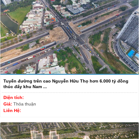
Tuyến đường trên cao Nguyễn Hữu Thọ hơn 6.000 tỷ đồng
thúc đẩy khu Nam ...
Diện tích:
Giá:
Thỏa thuận
Liên Hệ: