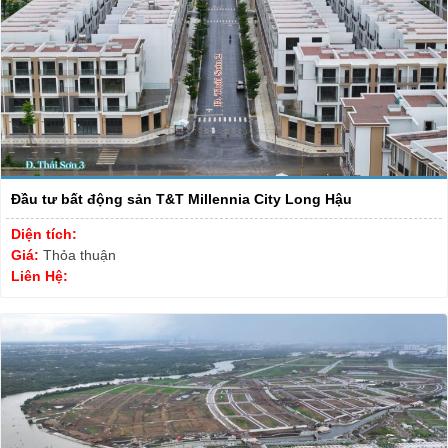
Đầu tư bất động sản T&T Millennia City Long Hậu
Diện tích:
Giá:
Thỏa thuận
Liên Hệ: