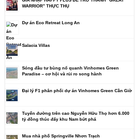
GIA NHẬP HAPPY PLUS ĐỂ TRỞ THÀNH “GREAT
WARRIOR” THỰC THỤ
Dự án Eco Retreat Long An
Salacia Villas
Sóng đầu tư bùng nổ quanh Vinhomes Green
Paradise – cơ hội và rủi ro song hành
Đại lý F1 phân phối dự án Vinhomes Green Cần Giờ
Tuyến đường trên cao Nguyễn Hữu Thọ hơn 6.000
tỷ đồng thúc đẩy khu Nam bứt phá
Mua nhà phố Springville Nhơn Trạch