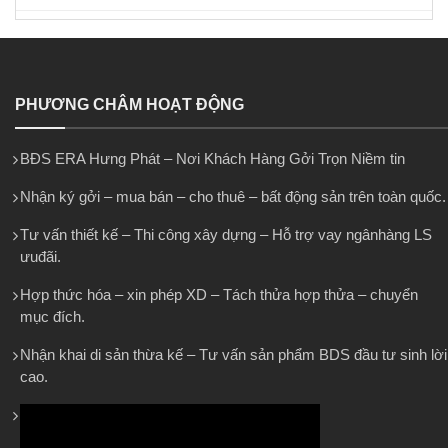
PHƯƠNG CHÂM HOẠT ĐỘNG
BĐS ERA Hưng Phát – Nơi Khách Hàng Gởi Trọn Niềm tin
Nhận ký gởi – mua bán – cho thuê – bất động sản trên toàn quốc.
Tư vấn thiết kế – Thi công xây dựng – Hỗ trợ vay ngânhàng LS
ưuđãi.
Hợp thức hóa – xin phép XD – Tách thửa hợp thửa – chuyển
mục đích.
Nhận khai di sản thừa kế – Tư vấn sản phẩm BDS đầu tư sinh lời
cao.