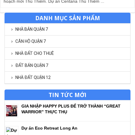
hoạch mới Thủ Thiêm. Dự án Centana Thủ Thiêm ...
DANH MỤC SẢN PHẨM
NHÀ BÁN QUẬN 7
CĂN HỘ QUẬN 7
NHÀ ĐẤT CHO THUÊ
ĐẤT BÁN QUẬN 7
NHÀ ĐẤT QUẬN 12
TIN TỨC MỚI
GIA NHẬP HAPPY PLUS ĐỂ TRỞ THÀNH “GREAT
WARRIOR” THỰC THỤ
Dự án Eco Retreat Long An