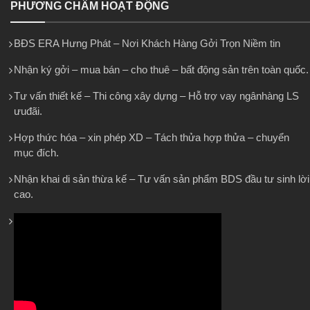
PHƯƠNG CHÂM HOẠT ĐỘNG
BĐS ERA Hưng Phát – Nơi Khách Hàng Gởi Trọn Niềm tin
Nhận ký gởi – mua bán – cho thuê – bất động sản trên toàn quốc.
Tư vấn thiết kế – Thi công xây dựng – Hỗ trợ vay ngânhàng LS
ưuđãi.
Hợp thức hóa – xin phép XD – Tách thửa hợp thửa – chuyển
mục đích.
Nhận khai di sản thừa kế – Tư vấn sản phẩm BDS đầu tư sinh lời
cao.