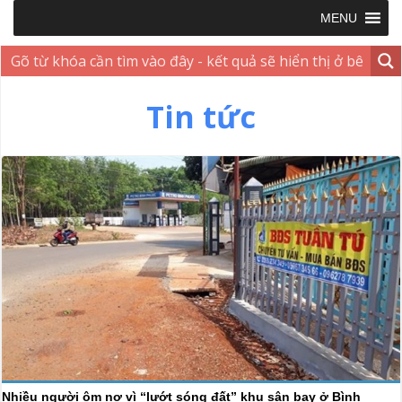
MENU
Tin tức
Nhiều người ôm nợ vì “lướt sóng đất” khu sân bay ở Bình