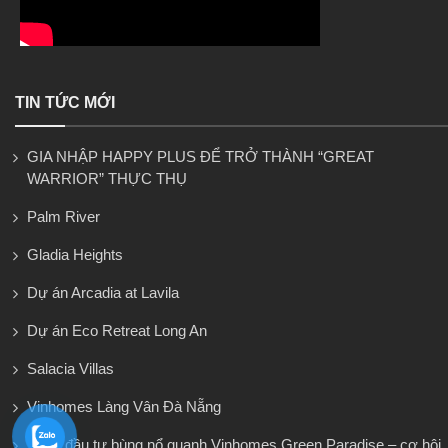
TIN TỨC MỚI
GIA NHẬP HAPPY PLUS ĐỂ TRỞ THÀNH “GREAT
WARRIOR” THỰC THỤ
Palm River
Gladia Heights
Dự án Arcadia at Lavila
Dự án Eco Retreat Long An
Salacia Villas
Vinhomes Làng Vân Đà Nẵng
Sóng đầu tư bùng nổ quanh Vinhomes Green Paradise – cơ hội