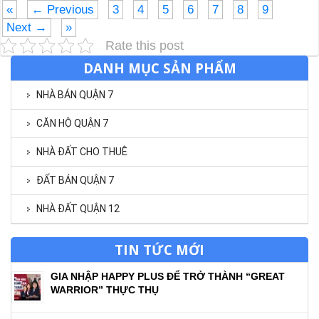
«
← Previous
3
4
5
6
7
8
9
Next →
»
Rate this post
DANH MỤC SẢN PHẨM
NHÀ BÁN QUẬN 7
CĂN HỘ QUẬN 7
NHÀ ĐẤT CHO THUÊ
ĐẤT BÁN QUẬN 7
NHÀ ĐẤT QUẬN 12
TIN TỨC MỚI
GIA NHẬP HAPPY PLUS ĐỂ TRỞ THÀNH “GREAT
WARRIOR” THỰC THỤ