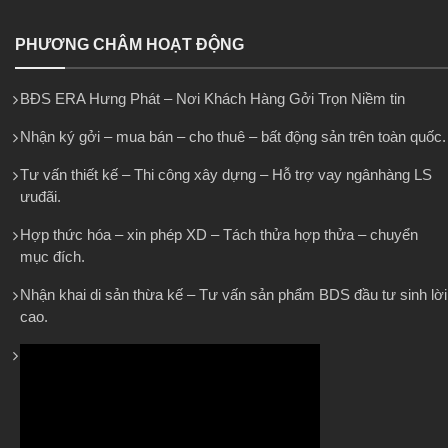
PHƯƠNG CHÂM HOẠT ĐỘNG
BĐS ERA Hưng Phát – Nơi Khách Hàng Gởi Trọn Niềm tin
Nhận ký gởi – mua bán – cho thuê – bất động sản trên toàn quốc.
Tư vấn thiết kế – Thi công xây dựng – Hỗ trợ vay ngânhàng LS
ưuđãi.
Hợp thức hóa – xin phép XD – Tách thửa hợp thửa – chuyển
mục đích.
Nhận khai di sản thừa kế – Tư vấn sản phẩm BDS đầu tư sinh lời
cao.