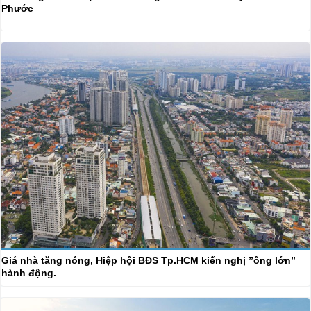
Phước
Giá nhà tăng nóng, Hiệp hội BĐS Tp.HCM kiến nghị ”ông lớn”
hành động.