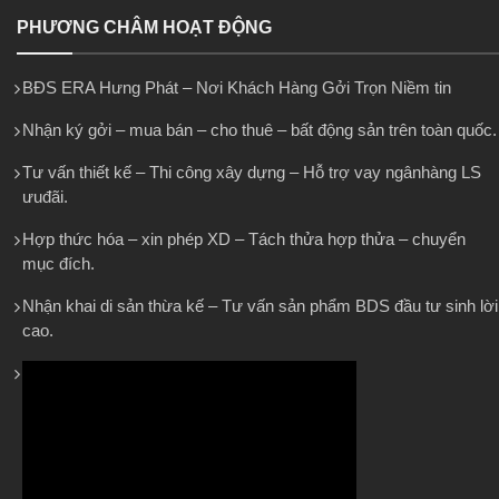
PHƯƠNG CHÂM HOẠT ĐỘNG
BĐS ERA Hưng Phát – Nơi Khách Hàng Gởi Trọn Niềm tin
Nhận ký gởi – mua bán – cho thuê – bất động sản trên toàn quốc.
Tư vấn thiết kế – Thi công xây dựng – Hỗ trợ vay ngânhàng LS
ưuđãi.
Hợp thức hóa – xin phép XD – Tách thửa hợp thửa – chuyển
mục đích.
Nhận khai di sản thừa kế – Tư vấn sản phẩm BDS đầu tư sinh lời
cao.