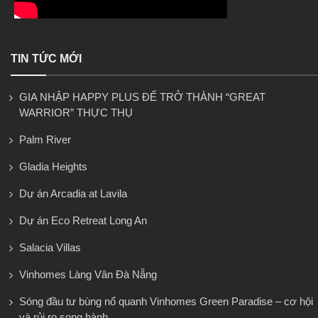
TIN TỨC MỚI
GIA NHẬP HAPPY PLUS ĐỂ TRỞ THÀNH “GREAT
WARRIOR” THỰC THỤ
Palm River
Gladia Heights
Dự án Arcadia at Lavila
Dự án Eco Retreat Long An
Salacia Villas
Vinhomes Làng Vân Đà Nẵng
Sóng đầu tư bùng nổ quanh Vinhomes Green Paradise – cơ hội
và rủi ro song hành