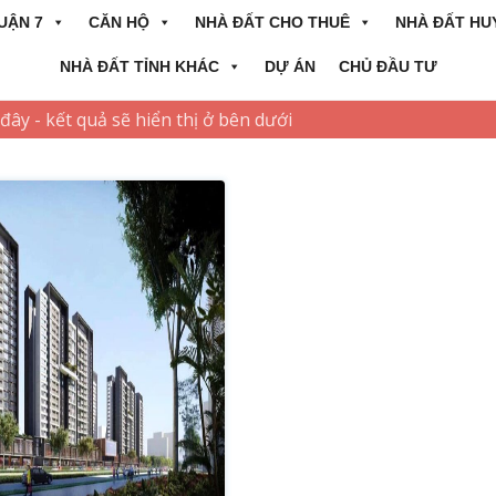
UẬN 7
CĂN HỘ
NHÀ ĐẤT CHO THUÊ
NHÀ ĐẤT HU
NHÀ ĐẤT TỈNH KHÁC
DỰ ÁN
CHỦ ĐẦU TƯ