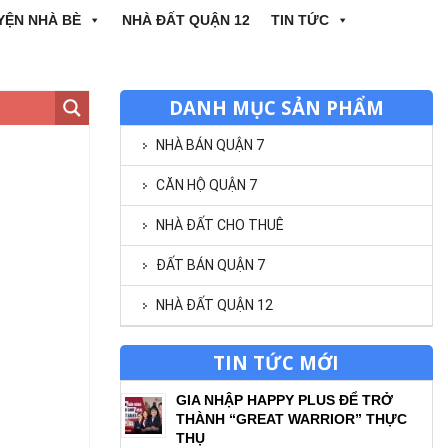
YỆN NHÀ BÈ
NHÀ ĐẤT QUẬN 12
TIN TỨC
DANH MỤC SẢN PHẨM
NHÀ BÁN QUẬN 7
CĂN HỘ QUẬN 7
NHÀ ĐẤT CHO THUÊ
ĐẤT BÁN QUẬN 7
NHÀ ĐẤT QUẬN 12
TIN TỨC MỚI
GIA NHẬP HAPPY PLUS ĐỂ TRỞ
THÀNH “GREAT WARRIOR” THỰC
THỤ