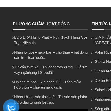
PHƯƠNG CHÂM HOẠT ĐỘNG
TIN TỨC 
BĐS ERA Hưng Phát – Nơi Khách Hàng Gởi
GIA NHẬ
Trọn Niềm tin
“GREAT 
Nhận ký gởi – mua bán – cho thuê – bất động
Palm Rive
sản trên toàn quốc.
Gladia He
Tư vấn thiết kế – Thi công xây dựng – Hỗ trợ
Dự án Arca
vay ngânhàng LS ưuđãi.
Dự án Eco
Hợp thức hóa – xin phép XD – Tách thửa
hợp thửa – chuyển mục đích.
Salacia Vi
Nhận khai di sản thừa kế – Tư vấn sản phẩm
Vinhomes
BDS đầu tư sinh lời cao.
Sóng đầu 