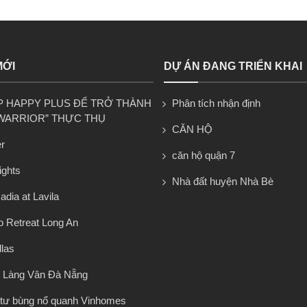
MỚI
DỰ ÁN ĐANG TRIỂN KHAI
P HAPPY PLUS ĐỂ TRỞ THÀNH
Phân tích nhận định
WARRIOR” THỰC THỤ
CĂN HỘ
r
căn hộ quận 7
ights
Nhà đất huyện Nhà Bè
dia at Lavila
 Retreat Long An
llas
 Làng Vân Đà Nẵng
tư bùng nổ quanh Vinhomes