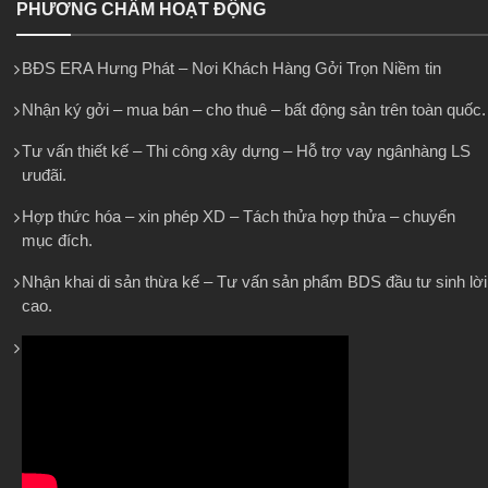
PHƯƠNG CHÂM HOẠT ĐỘNG
BĐS ERA Hưng Phát – Nơi Khách Hàng Gởi Trọn Niềm tin
Nhận ký gởi – mua bán – cho thuê – bất động sản trên toàn quốc.
Tư vấn thiết kế – Thi công xây dựng – Hỗ trợ vay ngânhàng LS
ưuđãi.
Hợp thức hóa – xin phép XD – Tách thửa hợp thửa – chuyển
mục đích.
Nhận khai di sản thừa kế – Tư vấn sản phẩm BDS đầu tư sinh lời
cao.