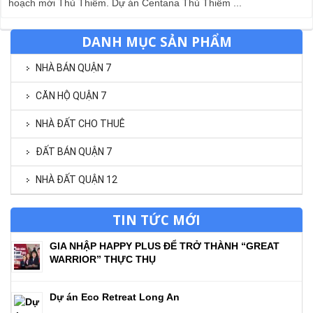
hoạch mới Thủ Thiêm. Dự án Centana Thủ Thiêm ...
DANH MỤC SẢN PHẨM
NHÀ BÁN QUẬN 7
CĂN HỘ QUẬN 7
NHÀ ĐẤT CHO THUÊ
ĐẤT BÁN QUẬN 7
NHÀ ĐẤT QUẬN 12
TIN TỨC MỚI
GIA NHẬP HAPPY PLUS ĐỂ TRỞ THÀNH “GREAT
WARRIOR” THỰC THỤ
Dự án Eco Retreat Long An