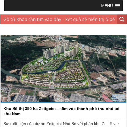
MENU
Khu đô thị 350 ha Zeitgeist – tầm vóc thành phố thu nhỏ tại
khu Nam
Sự xuất hiện của dự án Zeitgeist Nhà Bè với phân khu Zeit River