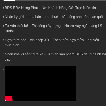
BĐS ERA Hưng Phát – Nơi Khách Hàng Gởi Trọn Niềm tin
Nhận ký gởi – mua bán – cho thuê – bất động sản trên toàn quốc.
Tư vấn thiết kế – Thi công xây dựng – Hỗ trợ vay ngânhàng LS
ưuđãi.
Hợp thức hóa – xin phép XD – Tách thửa hợp thửa – chuyển
mục đích.
Nhận khai di sản thừa kế – Tư vấn sản phẩm BDS đầu tư sinh lời
cao.