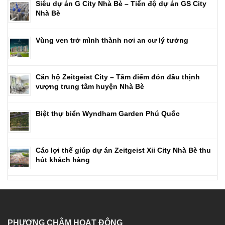
Siêu dự án G City Nhà Bè – Tiến độ dự án GS City
Nhà Bè
Vùng ven trở mình thành nơi an cư lý tưởng
Căn hộ Zeitgeist City – Tâm điểm đón đầu thịnh
vượng trung tâm huyện Nhà Bè
Biệt thự biển Wyndham Garden Phú Quốc
Các lợi thế giúp dự án Zeitgeist Xii City Nhà Bè thu
hút khách hàng
PHƯƠNG CHÂM HOẠT ĐỘNG