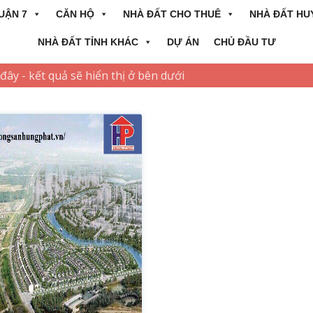
UẬN 7
CĂN HỘ
NHÀ ĐẤT CHO THUÊ
NHÀ ĐẤT HU
NHÀ ĐẤT TỈNH KHÁC
DỰ ÁN
CHỦ ĐẦU TƯ