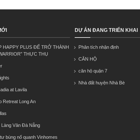
MỚI
DỰ ÁN ĐANG TRIỂN KHAI
P HAPPY PLUS ĐỂ TRỞ THÀNH
Phân tích nhận định
WARRIOR” THỰC THỤ
CĂN HỘ
r
căn hộ quận 7
ights
Nhà đất huyện Nhà Bè
dia at Lavila
 Retreat Long An
llas
 Làng Vân Đà Nẵng
tư bùng nổ quanh Vinhomes