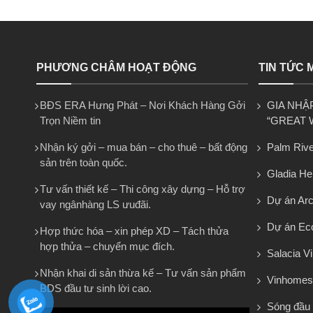
PHƯƠNG CHÂM HOẠT ĐỘNG
TIN TỨC 
BĐS ERA Hưng Phát – Nơi Khách Hàng Gởi
GIA NHẬ
Trọn Niềm tin
“GREAT 
Nhận ký gởi – mua bán – cho thuê – bất động
Palm Rive
sản trên toàn quốc.
Gladia He
Tư vấn thiết kế – Thi công xây dựng – Hỗ trợ
Dự án Arca
vay ngânhàng LS ưuđãi.
Dự án Eco
Hợp thức hóa – xin phép XD – Tách thửa
hợp thửa – chuyển mục đích.
Salacia Vi
Nhận khai di sản thừa kế – Tư vấn sản phẩm
Vinhomes
BDS đầu tư sinh lời cao.
Sóng đầu 