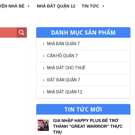
YỆN NHÀ BÈ
NHÀ ĐẤT QUẬN 12
TIN TỨC
DANH MỤC SẢN PHẨM
NHÀ BÁN QUẬN 7
CĂN HỘ QUẬN 7
NHÀ ĐẤT CHO THUÊ
ĐẤT BÁN QUẬN 7
NHÀ ĐẤT QUẬN 12
TIN TỨC MỚI
GIA NHẬP HAPPY PLUS ĐỂ TRỞ
THÀNH “GREAT WARRIOR” THỰC
THỤ