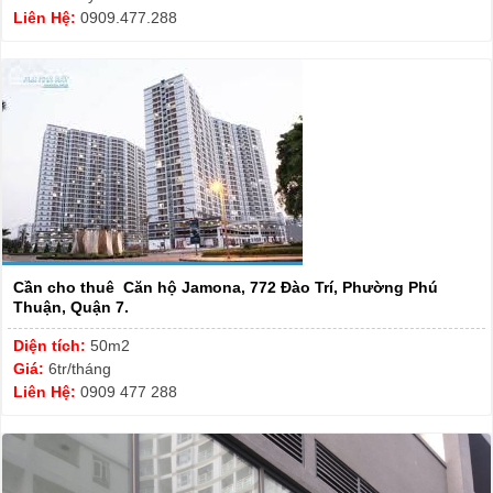
Liên Hệ:
0909.477.288
Cần cho thuê Căn hộ Jamona, 772 Đào Trí, Phường Phú
Thuận, Quận 7.
Diện tích:
50m2
Giá:
6tr/tháng
Liên Hệ:
0909 477 288