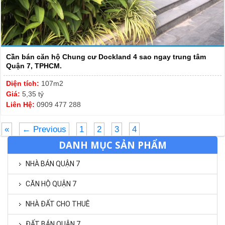
Cần bán căn hộ Chung cư Dockland 4 sao ngay trung tâm
Quận 7, TPHCM.
Diện tích:
107m2
Giá:
5,35 tỷ
Liên Hệ:
0909 477 288
«
← Previous
1
2
3
4
DANH MỤC SẢN PHẨM
NHÀ BÁN QUẬN 7
CĂN HỘ QUẬN 7
NHÀ ĐẤT CHO THUÊ
ĐẤT BÁN QUẬN 7