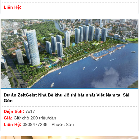
Liên Hệ:
Dự án ZeitGeist Nhà Bè khu đô thị bật nhất Việt Nam tại Sài
Gòn
Diện tích:
7x17
Giá:
Giữ chỗ 200 triệu/căn
Liên Hệ:
0909477288 - Phước Sửu