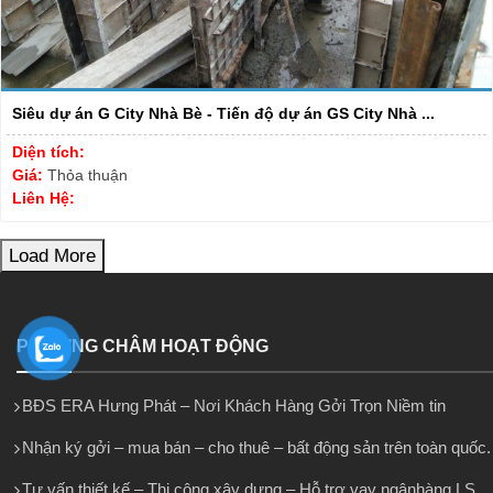
Siêu dự án G City Nhà Bè - Tiến độ dự án GS City Nhà ...
Diện tích:
Giá:
Thỏa thuận
Liên Hệ:
Load More
PHƯƠNG CHÂM HOẠT ĐỘNG
BĐS ERA Hưng Phát – Nơi Khách Hàng Gởi Trọn Niềm tin
Nhận ký gởi – mua bán – cho thuê – bất động sản trên toàn quốc.
Tư vấn thiết kế – Thi công xây dựng – Hỗ trợ vay ngânhàng LS