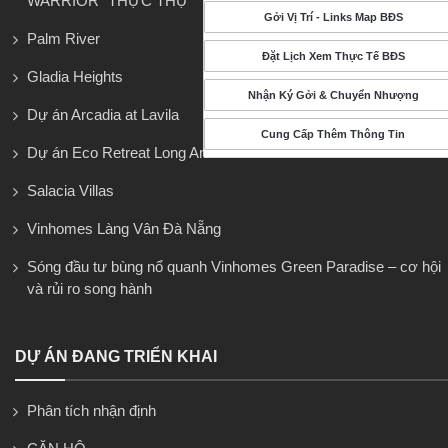
WARRIOR” THỰC THỤ
Gởi Vị Trí - Links Map BĐS
Palm River
Đặt Lịch Xem Thực Tế BĐS
Gladia Heights
Nhận Ký Gởi & Chuyển Nhượng
Dự án Arcadia at Lavila
Cung Cấp Thêm Thông Tin
Dự án Eco Retreat Long An
Salacia Villas
Vinhomes Làng Vân Đà Nẵng
Sóng đầu tư bùng nổ quanh Vinhomes Green Paradise – cơ hội
và rủi ro song hành
DỰ ÁN ĐANG TRIỂN KHAI
Phân tích nhận định