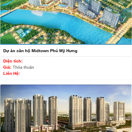
Dự án căn hộ Midtown Phú Mỹ Hưng
Diện tích:
Giá:
Thỏa thuận
Liên Hệ: