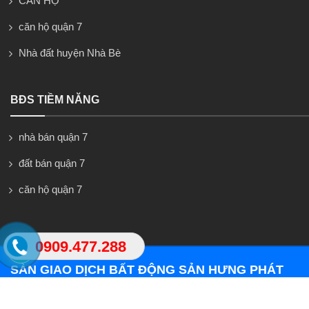
CĂN HỘ
căn hộ quận 7
Nhà đất huyện Nhà Bè
BĐS TIỀM NĂNG
nhà bán quận 7
đất bán quận 7
căn hộ quận 7
0909.477.288
SÀN GIAO DỊCH BẤT ĐỘNG SẢN HƯNG PHÁT
Trụ sở: 793/62/12 Trần Xuân Soạn, Kp4, Phường
Tân Hưng, Quận 7 Chi nhánh: B8 Đường D4,