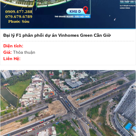
Đại lý F1 phân phối dự án Vinhomes Green Cần Giờ
Diện tích:
Giá:
Thỏa thuận
Liên Hệ: