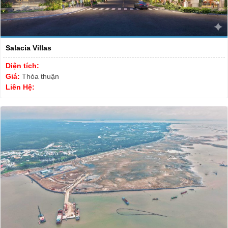
Salacia Villas
Diện tích:
Giá:
Thỏa thuận
Liên Hệ: