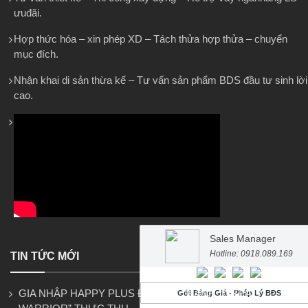
ưuđãi.
Hợp thức hóa – xin phép XD – Tách thửa hợp thửa – chuyển
mục đích.
Nhận khai di sản thừa kế – Tư vấn sản phẩm BDS đầu tư sinh lời
cao.
Sales Manager
Hotline: 0918.089.169
TIN TỨC MỚI
GIA NHẬP HAPPY PLUS ĐỂ TRỞ THÀNH “GREAT
Gởi Bảng Giá - Pháp Lý BĐS