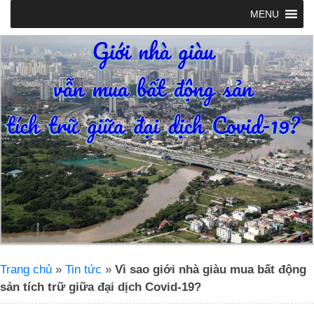
MENU
Trang chủ
»
Tin tức
»
Vì sao giới nhà giàu mua bất động
sản tích trữ giữa đại dịch Covid-19?