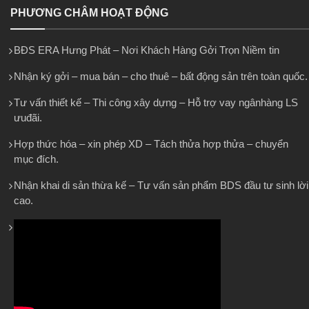
PHƯƠNG CHÂM HOẠT ĐỘNG
BĐS ERA Hưng Phát – Nơi Khách Hàng Gởi Trọn Niềm tin
Nhận ký gởi – mua bán – cho thuê – bất động sản trên toàn quốc.
Tư vấn thiết kế – Thi công xây dựng – Hỗ trợ vay ngânhàng LS
ưuđãi.
Hợp thức hóa – xin phép XD – Tách thửa hợp thửa – chuyển
mục đích.
Nhận khai di sản thừa kế – Tư vấn sản phẩm BDS đầu tư sinh lời
cao.