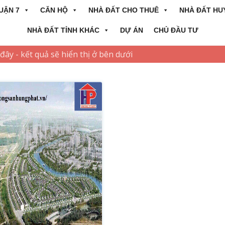
UẬN 7
CĂN HỘ
NHÀ ĐẤT CHO THUÊ
NHÀ ĐẤT HU
NHÀ ĐẤT TỈNH KHÁC
DỰ ÁN
CHỦ ĐẦU TƯ