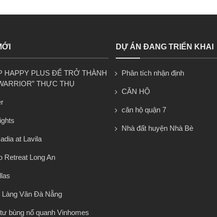
MỚI
DỰ ÁN ĐANG TRIỂN KHAI
P HAPPY PLUS ĐỂ TRỞ THÀNH
Phân tích nhận định
WARRIOR” THỰC THỤ
CĂN HỘ
r
căn hộ quận 7
ights
Nhà đất huyện Nhà Bè
dia at Lavila
 Retreat Long An
llas
 Làng Vân Đà Nẵng
tư bùng nổ quanh Vinhomes