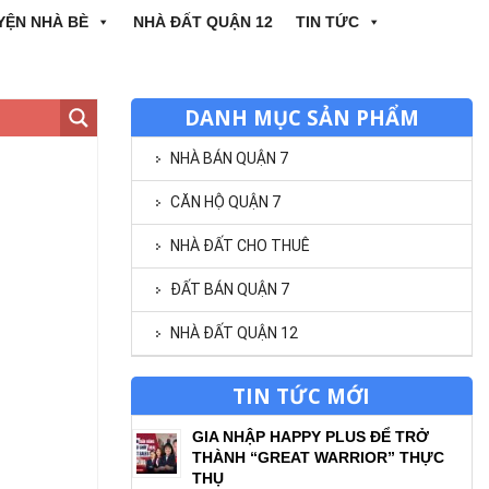
YỆN NHÀ BÈ
NHÀ ĐẤT QUẬN 12
TIN TỨC
DANH MỤC SẢN PHẨM
NHÀ BÁN QUẬN 7
CĂN HỘ QUẬN 7
NHÀ ĐẤT CHO THUÊ
ĐẤT BÁN QUẬN 7
NHÀ ĐẤT QUẬN 12
TIN TỨC MỚI
GIA NHẬP HAPPY PLUS ĐỂ TRỞ
THÀNH “GREAT WARRIOR” THỰC
THỤ