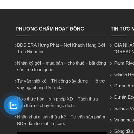
PHƯƠNG CHÂM HOẠT ĐỘNG
TIN TỨC 
BĐS ERA Hưng Phát – Nơi Khách Hàng Gởi
GIA NHẬ
Trọn Niềm tin
“GREAT 
Nhận ký gởi – mua bán – cho thuê – bất động
Palm Rive
sản trên toàn quốc.
Gladia He
Tư vấn thiết kế – Thi công xây dựng – Hỗ trợ
Dự án Arca
vay ngânhàng LS ưuđãi.
Dự án Eco
Hợp thức hóa – xin phép XD – Tách thửa
hợp thửa – chuyển mục đích.
Salacia Vi
Nhận khai di sản thừa kế – Tư vấn sản phẩm
Vinhomes
BDS đầu tư sinh lời cao.
Sóng đầu 