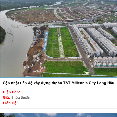
Cập nhật tiến độ xây dựng dự án T&T Millennia City Long Hậu
Diện tích:
Giá:
Thỏa thuận
Liên Hệ: