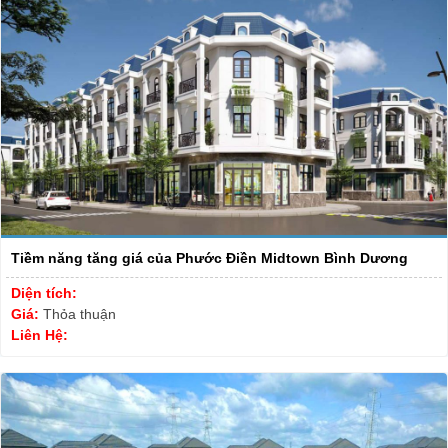
Tiềm năng tăng giá của Phước Điền Midtown Bình Dương
Diện tích:
Giá:
Thỏa thuận
Liên Hệ: