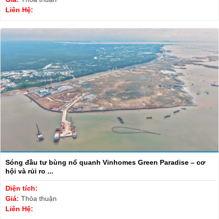
Liên Hệ:
Sóng đầu tư bùng nổ quanh Vinhomes Green Paradise – cơ
hội và rủi ro ...
Diện tích:
Giá:
Thỏa thuận
Liên Hệ: