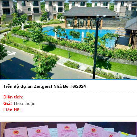
Tiến độ dự án Zeitgeist Nhà Bè T6/2024
Diện tích:
Giá:
Thỏa thuận
Liên Hệ: