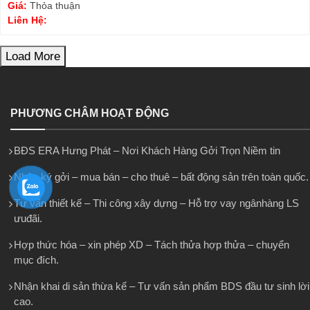
Giá:
Thỏa thuận
Liên Hệ:
Load More
PHƯƠNG CHÂM HOẠT ĐỘNG
BĐS ERA Hưng Phát – Nơi Khách Hàng Gởi Trọn Niềm tin
Nhận ký gởi – mua bán – cho thuê – bất động sản trên toàn quốc.
Tư vấn thiết kế – Thi công xây dựng – Hỗ trợ vay ngânhàng LS
ưuđãi.
Hợp thức hóa – xin phép XD – Tách thửa hợp thửa – chuyển
mục đích.
Nhận khai di sản thừa kế – Tư vấn sản phẩm BDS đầu tư sinh lời
cao.