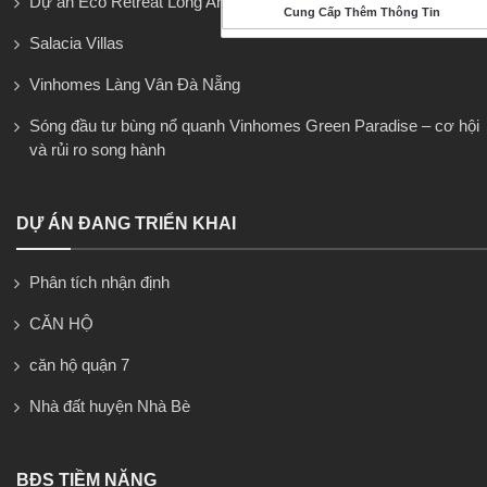
Dự án Eco Retreat Long An
Cung Cấp Thêm Thông Tin
Salacia Villas
Vinhomes Làng Vân Đà Nẵng
Sóng đầu tư bùng nổ quanh Vinhomes Green Paradise – cơ hội
và rủi ro song hành
DỰ ÁN ĐANG TRIỂN KHAI
Phân tích nhận định
CĂN HỘ
căn hộ quận 7
Nhà đất huyện Nhà Bè
BĐS TIỀM NĂNG