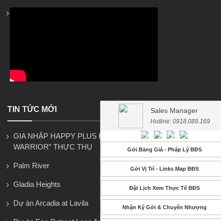
TIN TỨC MỚI
Sales Manager
Hotline: 0918.089.169
GIA NHẬP HAPPY PLUS ĐỂ TRỞ THÀNH “GREAT
WARRIOR” THỰC THỤ
Gởi Bảng Giá - Pháp Lý BĐS
Palm River
Gởi Vị Trí - Links Map BĐS
Gladia Heights
Đặt Lịch Xem Thực Tế BĐS
Dự án Arcadia at Lavila
Nhận Ký Gởi & Chuyển Nhượng