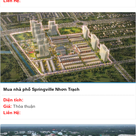
Liên Hệ:
Mua nhà phố Springville Nhơn Trạch
Diện tích:
Giá:
Thỏa thuận
Liên Hệ: