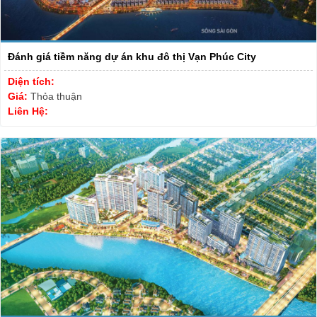
Đánh giá tiềm năng dự án khu đô thị Vạn Phúc City
Diện tích:
Giá:
Thỏa thuận
Liên Hệ: