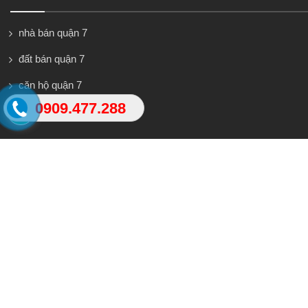
nhà bán quận 7
đất bán quận 7
căn hộ quận 7
0909.477.288
SÀN GIAO DỊCH BẤT ĐỘNG SẢN HƯNG PHÁT
Trụ sở: 793/62/12 Trần Xuân Soạn, Kp4, Phường
Tân Hưng, Quận 7 Chi nhánh: B8 Đường D4,
Khu Dân Cư Him Lam, Phường Tân Hưng, Quận
7 Điện thoại: 08.6683.6079 - Hotline:
0909.477.288 - 0965.241.419
Email:bdshungphat@yahoo.com
Bất động sản tiềm năng ©Copyright 2016