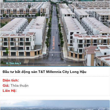
Đầu tư bất động sản T&T Millennia City Long Hậu
Diện tích:
Giá:
Thỏa thuận
Liên Hệ: