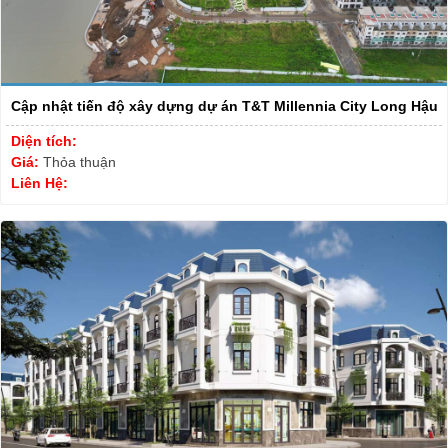
Cập nhật tiến độ xây dựng dự án T&T Millennia City Long Hậu
Diện tích:
Giá:
Thỏa thuận
Liên Hệ: