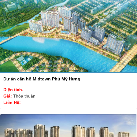
Dự án căn hộ Midtown Phú Mỹ Hưng
Diện tích:
Giá:
Thỏa thuận
Liên Hệ: