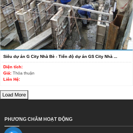
Siêu dự án G City Nhà Bè - Tiến độ dự án GS City Nhà ...
Diện tích:
Giá:
Thỏa thuận
Liên Hệ:
Load More
PHƯƠNG CHÂM HOẠT ĐỘNG