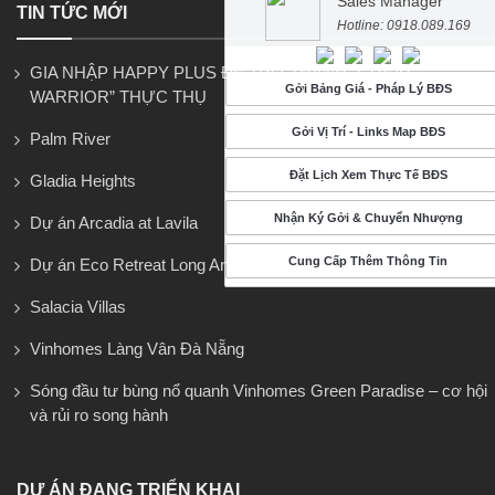
Sales Manager
TIN TỨC MỚI
Hotline: 0918.089.169
GIA NHẬP HAPPY PLUS ĐỂ TRỞ THÀNH “GREAT
Gởi Bảng Giá - Pháp Lý BĐS
WARRIOR” THỰC THỤ
Gởi Vị Trí - Links Map BĐS
Palm River
Đặt Lịch Xem Thực Tế BĐS
Gladia Heights
Nhận Ký Gởi & Chuyển Nhượng
Dự án Arcadia at Lavila
Cung Cấp Thêm Thông Tin
Dự án Eco Retreat Long An
Salacia Villas
Vinhomes Làng Vân Đà Nẵng
Sóng đầu tư bùng nổ quanh Vinhomes Green Paradise – cơ hội
và rủi ro song hành
DỰ ÁN ĐANG TRIỂN KHAI