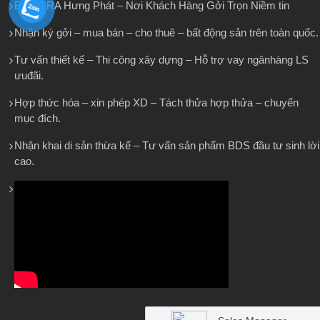
BĐS ERA Hưng Phát – Nơi Khách Hàng Gởi Trọn Niềm tin
Nhận ký gởi – mua bán – cho thuê – bất động sản trên toàn quốc.
Tư vấn thiết kế – Thi công xây dựng – Hỗ trợ vay ngânhàng LS
ưuđãi.
Hợp thức hóa – xin phép XD – Tách thửa hợp thửa – chuyển
mục đích.
Nhận khai di sản thừa kế – Tư vấn sản phẩm BDS đầu tư sinh lời
cao.