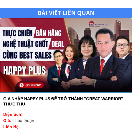
BÀI VIẾT LIÊN QUAN
GIA NHẬP HAPPY PLUS ĐỂ TRỞ THÀNH "GREAT WARRIOR"
THỰC THỤ
Diện tích:
Giá:
Thỏa thuận
Liên Hệ: