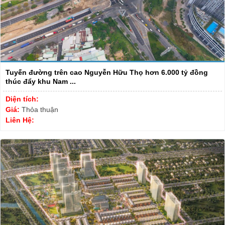
Tuyến đường trên cao Nguyễn Hữu Thọ hơn 6.000 tỷ đồng
thúc đẩy khu Nam ...
Diện tích:
Giá:
Thỏa thuận
Liên Hệ: