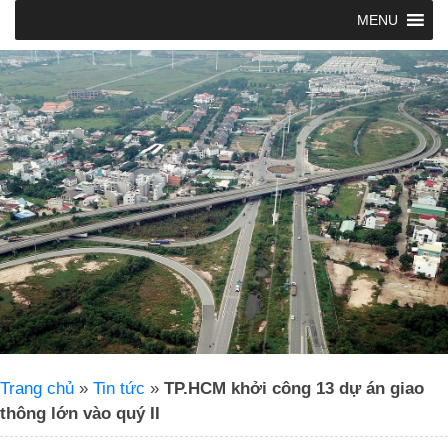
MENU
Trang chủ
»
Tin tức
»
TP.HCM khởi công 13 dự án giao
thông lớn vào quý II