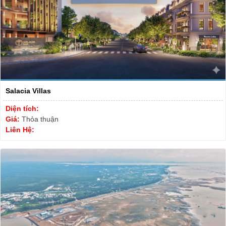
Salacia Villas
Diện tích:
Giá:
Thỏa thuận
Liên Hệ: