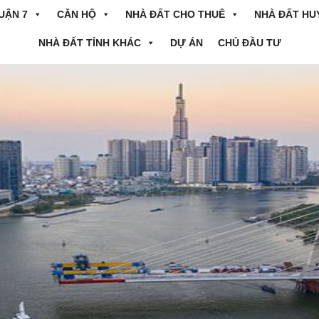
UẬN 7
CĂN HỘ
NHÀ ĐẤT CHO THUÊ
NHÀ ĐẤT HU
NHÀ ĐẤT TỈNH KHÁC
DỰ ÁN
CHỦ ĐẦU TƯ