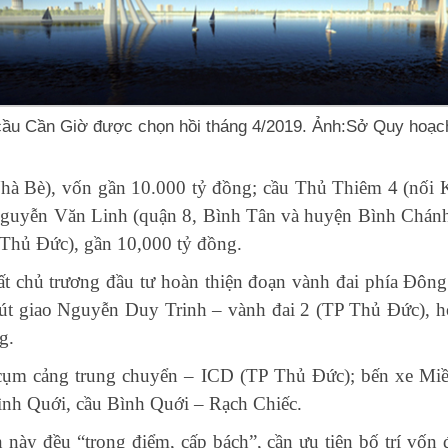
cầu Cần Giờ được chọn hồi tháng 4/2019. Ảnh:Sở Quy hoạc
à Bè), vốn gần 10.000 tỷ đồng; cầu Thủ Thiêm 4 (nối 
Nguyễn Văn Linh (quận 8, Bình Tân và huyện Bình Chánh
 Thủ Đức), gần 10,000 tỷ đồng.
uất chủ trương đầu tư hoàn thiện đoạn vành đai phía Đô
út giao Nguyễn Duy Trinh – vành đai 2 (TP Thủ Đức), hơ
g.
cụm cảng trung chuyển – ICD (TP Thủ Đức); bến xe Mi
nh Quới, cầu Bình Quới – Rạch Chiếc.
này đều “trọng điểm, cấp bách”, cần ưu tiên bố trí vốn 