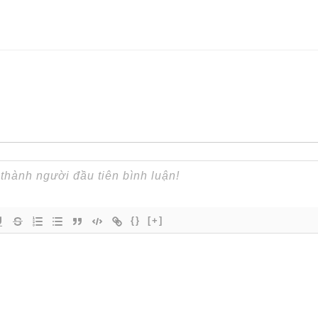
{}
[+]