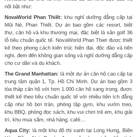
nổi bật như:
NovaWorld Phan Thiết:
khu nghỉ dưỡng đẳng cấp tại
Mũi Né, Phan Thiết. Dự án bao gồm các resort, biệt
thự, căn hộ và khu thương mại, đặc biệt là sân golf 36
lỗ tiêu chuẩn quốc tế. NovaWorld Phan Thiet được thiết
kế theo phong cách kiến trúc hiện đại, độc đáo và tiện
nghi, đem đến không gian sống và nghỉ dưỡng đẳng cấp
cho cư dân và du khách.
The Grand Manhattan:
là một dự án căn hộ cao cấp tại
trung tâm quận 1, Tp. Hồ Chí Minh. Dự án bao gồm 3
tòa tháp căn hộ với hơn 1.000 căn hộ sang trọng, được
thiết kế theo tiêu chuẩn quốc tế với nhiều tiện ích đẳng
cấp như hồ bơi tràn, phòng tập gym, khu vườn treo,
khu BBQ, phòng đọc sách, khu vui chơi trẻ em, khu giải
trí, khu mua sắm, nhà hàng, café…
Aqua City:
là một khu đô thị xanh tại Long Hưng, Biên