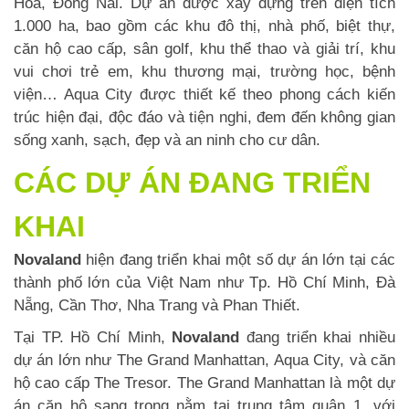
Hòa, Đồng Nai. Dự án được xây dựng trên diện tích
1.000 ha, bao gồm các khu đô thị, nhà phố, biệt thự,
căn hộ cao cấp, sân golf, khu thể thao và giải trí, khu
vui chơi trẻ em, khu thương mại, trường học, bệnh
viện… Aqua City được thiết kế theo phong cách kiến
trúc hiện đại, độc đáo và tiện nghi, đem đến không gian
sống xanh, sạch, đẹp và an ninh cho cư dân.
CÁC DỰ ÁN ĐANG TRIỂN
KHAI
Novaland
hiện đang triển khai một số dự án lớn tại các
thành phố lớn của Việt Nam như Tp. Hồ Chí Minh, Đà
Nẵng, Cần Thơ, Nha Trang và Phan Thiết.
Tại TP. Hồ Chí Minh,
Novaland
đang triển khai nhiều
dự án lớn như The Grand Manhattan, Aqua City, và căn
hộ cao cấp The Tresor. The Grand Manhattan là một dự
án căn hộ sang trọng nằm tại trung tâm quận 1, với