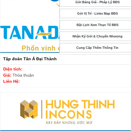
Gởi Bảng Giá - Pháp Lý BĐS
Gởi Vị Trí - Links Map BĐS
Đặt Lịch Xem Thực Tế BĐS
Nhận Ký Gởi & Chuyển Nhượng
Cung Cấp Thêm Thông Tin
Tập đoàn Tân Á Đại Thành
Diện tích:
Giá:
Thỏa thuận
Liên Hệ: