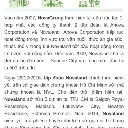
Vào năm 2007,
NovaGroup
thực hiện tái cấu trúc lần 1,
hợp nhất các công ty thành 2 tập đoàn là Anova
Corporation và Novaland. Anova Corporation tiếp tục
hoạt động trong lĩnh vực trại văn nuôi, thức ăn gia súc,
thuốc thú y trong khi Novaland bắt đầu hoạt động trong
lĩnh vực Bất động sản. Đến năm 2009, Novaland cho ra
đời dự án đầu tiên – Sunrise City với tổng mức đầu tư
là 500 triệu đô.
Ngày 28/12/2016,
tập đoàn Novaland
chính thức niêm
yết trên sở giao dịch chứng khoán Hồ Chí Minh với mã
chứng khoán là NVL. Cho đến thời điểm hiện tại,
Novaland
sở hữu 5 dự án tại TP.HCM là Saigon Royal
Residence, Madison, Lakeview City, Newton
Residence, Botanica Premier. Năm 2018,
Novaland
niêm yết trái phiếu chuyển đổi trên sở giao dịch chứng
khoán Singapore lần đầu và chính thức khai trương