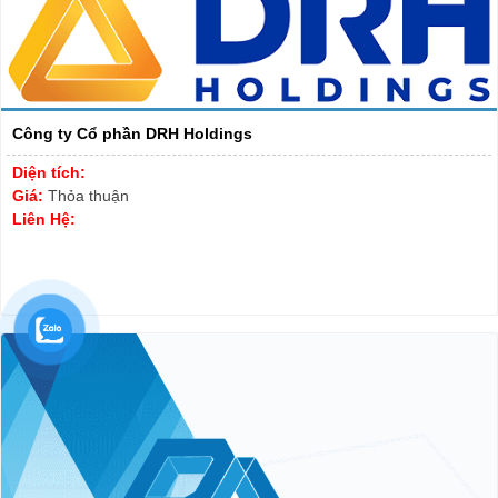
Công ty Cổ phần DRH Holdings
Diện tích:
Giá:
Thỏa thuận
Liên Hệ: