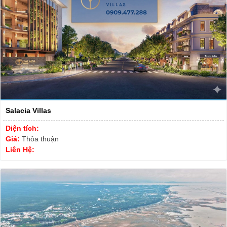
Salacia Villas
Diện tích:
Giá:
Thỏa thuận
Liên Hệ: