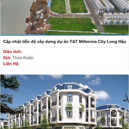
Cập nhật tiến độ xây dựng dự án T&T Millennia City Long Hậu
Diện tích:
Giá:
Thỏa thuận
Liên Hệ: