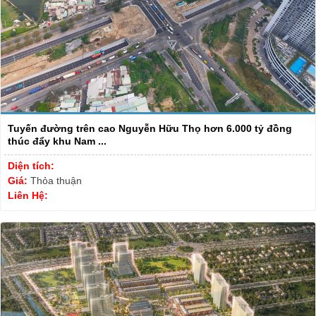
Tuyến đường trên cao Nguyễn Hữu Thọ hơn 6.000 tỷ đồng
thúc đẩy khu Nam ...
Diện tích:
Giá:
Thỏa thuận
Liên Hệ: