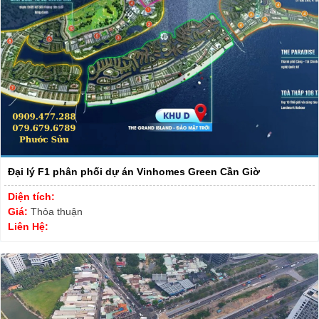
Đại lý F1 phân phối dự án Vinhomes Green Cần Giờ
Diện tích:
Giá:
Thỏa thuận
Liên Hệ: