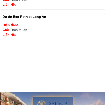
Liên Hệ:
Dự án Eco Retreat Long An
Diện tích:
Giá:
Thỏa thuận
Liên Hệ: