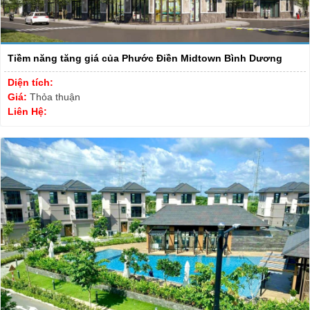
Tiềm năng tăng giá của Phước Điền Midtown Bình Dương
Diện tích:
Giá:
Thỏa thuận
Liên Hệ: