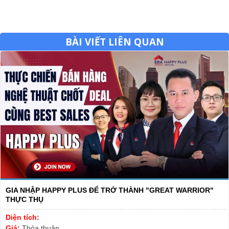
BÀI VIẾT LIÊN QUAN
GIA NHẬP HAPPY PLUS ĐỂ TRỞ THÀNH "GREAT WARRIOR"
THỰC THỤ
Diện tích:
Giá:
Thỏa thuận