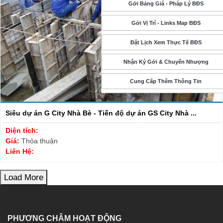
Gởi Bảng Giá - Pháp Lý BĐS
Gởi Vị Trí - Links Map BĐS
Đặt Lịch Xem Thực Tế BĐS
Nhận Ký Gởi & Chuyển Nhượng
Cung Cấp Thêm Thông Tin
Siêu dự án G City Nhà Bè - Tiến độ dự án GS City Nhà ...
Diện tích:
Giá:
Thỏa thuận
Liên Hệ:
Load More
PHƯƠNG CHÂM HOẠT ĐỘNG