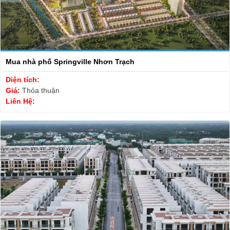
Mua nhà phố Springville Nhơn Trạch
Diện tích:
Giá:
Thỏa thuận
Liên Hệ: