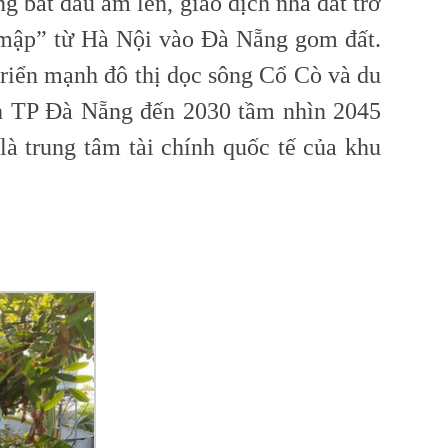
 bắt đầu ấm lên, giao dịch nhà đất trở
á mập” từ Hà Nội vào Đà Nẵng gom đất.
riển mạnh đô thị dọc sông Cổ Cò và du
ch TP Đà Nẵng đến 2030 tầm nhìn 2045
à trung tâm tài chính quốc tế của khu