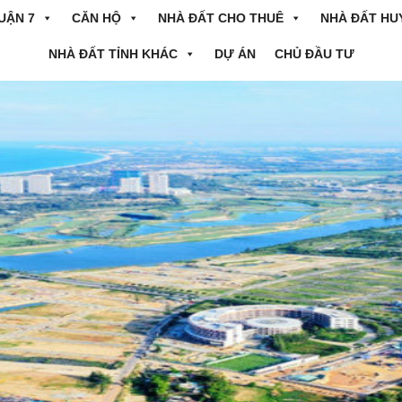
UẬN 7
CĂN HỘ
NHÀ ĐẤT CHO THUÊ
NHÀ ĐẤT HU
NHÀ ĐẤT TỈNH KHÁC
DỰ ÁN
CHỦ ĐẦU TƯ