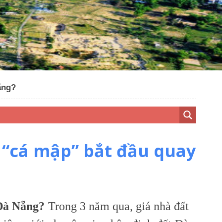
ẵng?
ư “cá mập” bắt đầu quay
i Đà Nẵng?
Trong 3 năm qua, giá nhà đất