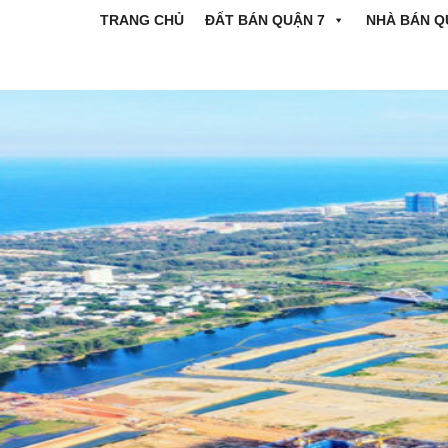
TRANG CHỦ
ĐẤT BÁN QUẬN 7
NHÀ BÁN Q