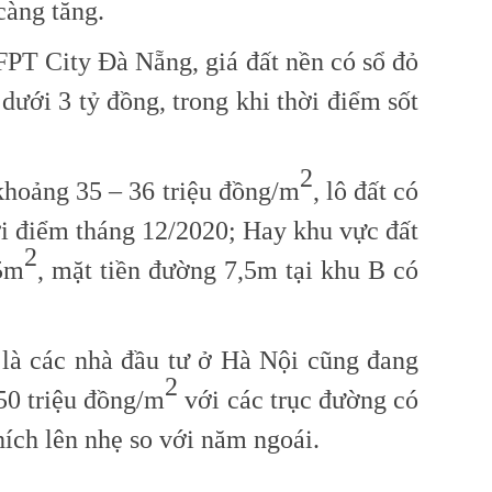
càng tăng.
FPT City Đà Nẵng, giá đất nền có sổ đỏ
dưới 3 tỷ đồng, trong khi thời điểm sốt
2
khoảng 35 – 36 triệu đồng/m
, lô đất có
hời điểm tháng 12/2020; Hay khu vực đất
2
25m
, mặt tiền đường 7,5m tại khu B có
là các nhà đầu tư ở Hà Nội cũng đang
2
50 triệu đồng/m
với các trục đường có
hích lên nhẹ so với năm ngoái.