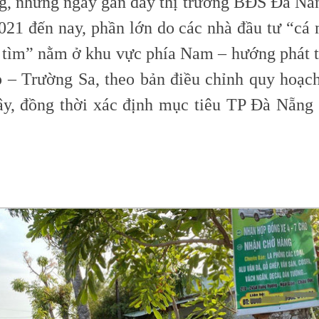
, những ngày gần đây thị trường BĐS Đà Nẵng
021 đến nay, phần lớn do các nhà đầu tư “c
 tìm” nằm ở khu vực phía Nam – hướng phát t
p – Trường Sa, theo bản điều chỉnh quy hoạ
, đồng thời xác định mục tiêu TP Đà Nẵng l