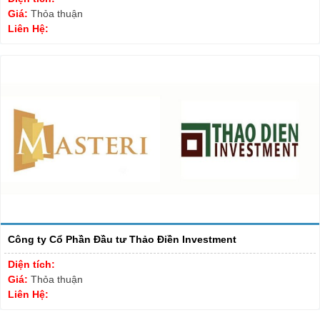
Giá:
Thỏa thuận
Liên Hệ:
Công ty Cổ Phần Đầu tư Thảo Điền Investment
Diện tích:
Giá:
Thỏa thuận
Liên Hệ: