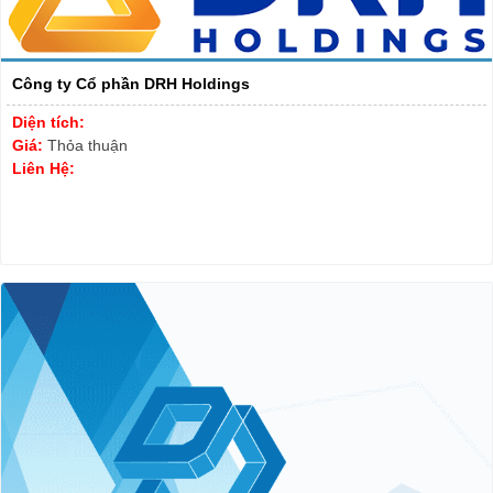
Công ty Cổ phần DRH Holdings
Diện tích:
Giá:
Thỏa thuận
Liên Hệ: