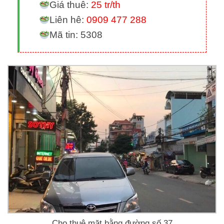
Giá thuê:
25 tr/th
Liên hê:
0909 477 288
Mã tin: 5308
Cho thuê mặt bằng đường số 37