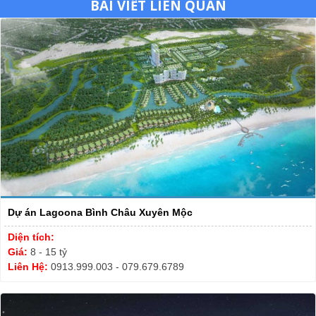
BÀI VIẾT LIÊN QUAN
Dự án Lagoona Bình Châu Xuyên Mộc
Diện tích:
Giá:
8 - 15 tỷ
Liên Hệ:
0913.999.003 - 079.679.6789