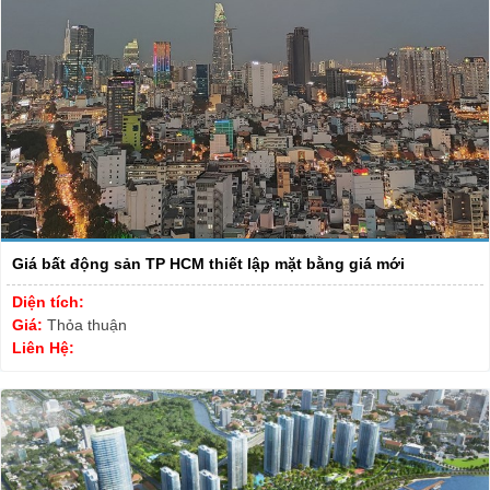
Giá bất động sản TP HCM thiết lập mặt bằng giá mới
Diện tích:
Giá:
Thỏa thuận
Liên Hệ: