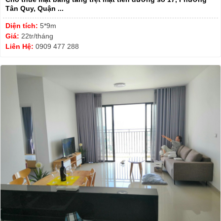
Tân Quy, Quận ...
Diện tích:
5*9m
Giá:
22tr/tháng
Liên Hệ:
0909 477 288