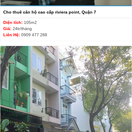
Cho thuê căn hộ cao cấp riviera point, Quận 7
Diện tích:
105m2
Giá:
24tr/tháng
Liên Hệ:
0909 477 288