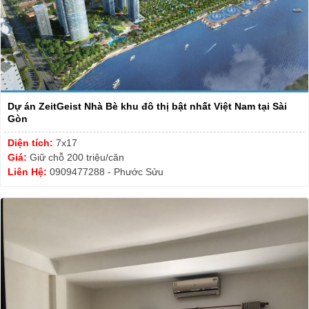
Dự án ZeitGeist Nhà Bè khu đô thị bật nhất Việt Nam tại Sài
Gòn
Diện tích:
7x17
Giá:
Giữ chỗ 200 triệu/căn
Liên Hệ:
0909477288 - Phước Sửu