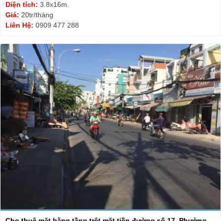
Diện tích:
3.8x16m.
Giá:
20tr/tháng
Liên Hệ:
0909 477 288
Cho thuê mặt bằng tầng trệt mặt tiền đường số 17, Phường