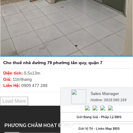
Cho thuê nhà đường 79 phường tân quy, quận 7
Diện tích:
5,5x13m
Giá:
11tr/tháng
Liên Hệ:
0909 477 288
Sales Manager
Hotline: 0918.089.169
Load More
Gởi Bảng Giá - Pháp Lý BĐS
PHƯƠNG CHÂM HOẠT ĐỘNG
Gởi Vị Trí - Links Map BĐS