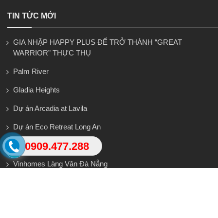
TIN TỨC MỚI
GIA NHẬP HAPPY PLUS ĐỂ TRỞ THÀNH “GREAT
WARRIOR” THỰC THỤ
Palm River
Gladia Heights
Dự án Arcadia at Lavila
Dự án Eco Retreat Long An
0909.477.288
Salacia Villas
Vinhomes Làng Vân Đà Nẵng
Sóng đầu tư bùng nổ quanh Vinhomes Green Paradise – cơ hội
và rủi ro song hành