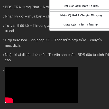
Đặt Lịch Xem Thực Tế BĐS
BĐS ERA Hưng Phát – Nơi Khách Hàng Gởi Trọn Niềm tin
Nhận Ký Gởi & Chuyển Nhượng
Nhận ký gởi – mua bán – cho thuê – bất động sản trên toàn quốc.
Tư vấn thiết kế – Thi công xây dựng – Hỗ trợ vay ngânhàng LS
Cung Cấp Thêm Thông Tin
ưuđãi.
Hợp thức hóa – xin phép XD – Tách thửa hợp thửa – chuyển
mục đích.
Nhận khai di sản thừa kế – Tư vấn sản phẩm BDS đầu tư sinh lời
cao.