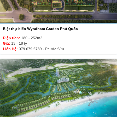
Biệt thự biển Wyndham Garden Phú Quốc
Diện tích:
180 - 252m2
Giá:
13 - 18 tỷ
Liên Hệ:
079 679 6789 - Phước Sửu