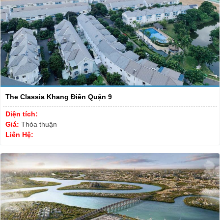
The Classia Khang Điền Quận 9
Diện tích:
Giá:
Thỏa thuận
Liên Hệ: