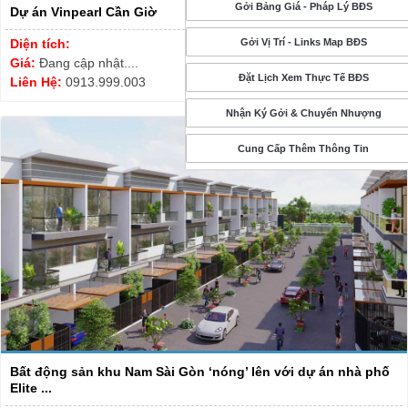
Gởi Bảng Giá - Pháp Lý BĐS
Dự án Vinpearl Cần Giờ
Diện tích:
Gởi Vị Trí - Links Map BĐS
Giá:
Đang cập nhật....
Đặt Lịch Xem Thực Tế BĐS
Liên Hệ:
0913.999.003
Nhận Ký Gởi & Chuyển Nhượng
Cung Cấp Thêm Thông Tin
Bất động sản khu Nam Sài Gòn ‘nóng’ lên với dự án nhà phố
Elite ...