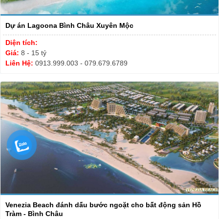
Dự án Lagoona Bình Châu Xuyên Mộc
Diện tích:
Giá:
8 - 15 tỷ
Liên Hệ:
0913.999.003 - 079.679.6789
Venezia Beach đánh dấu bước ngoặt cho bất động sản Hồ
Tràm - Bình Châu