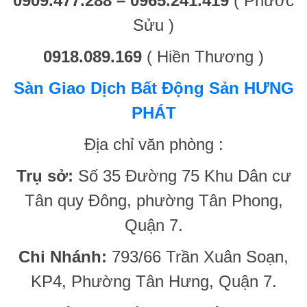
0909.477.288 – 0965.241.419
( Phước
Sửu )
0918.089.169
( Hiền Thương )
Sàn Giao Dịch Bất Động Sản HƯNG
PHÁT
Địa chỉ văn phòng :
Trụ sở:
Số 35 Đường 75 Khu Dân cư
Tân quy Đông, phường Tân Phong,
Quận 7.
Chi Nhánh:
793/66 Trần Xuân Soạn,
KP4, Phường Tân Hưng, Quận 7.