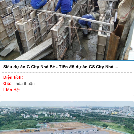
Siêu dự án G City Nhà Bè - Tiến độ dự án GS City Nhà ...
Diện tích:
Giá:
Thỏa thuận
Liên Hệ: