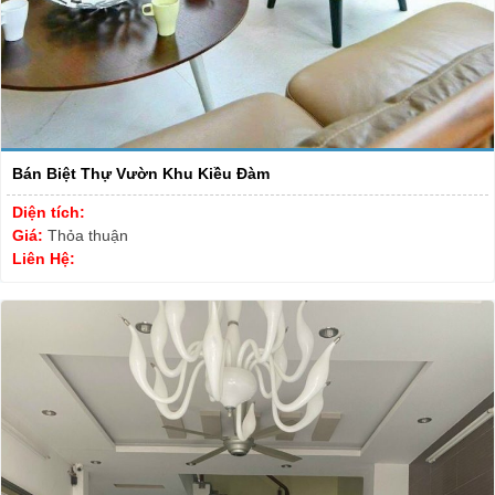
Bán Biệt Thự Vườn Khu Kiều Đàm
Diện tích:
Giá:
Thỏa thuận
Liên Hệ: