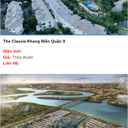
The Classia Khang Điền Quận 9
Diện tích:
Giá:
Thỏa thuận
Liên Hệ: