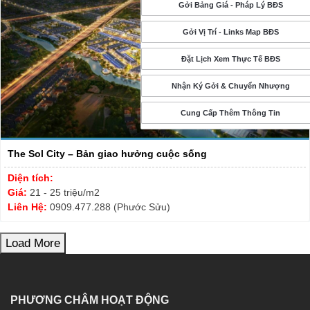
Gởi Bảng Giá - Pháp Lý BĐS
Gởi Vị Trí - Links Map BĐS
Đặt Lịch Xem Thực Tế BĐS
Nhận Ký Gởi & Chuyển Nhượng
Cung Cấp Thêm Thông Tin
The Sol City – Bản giao hưởng cuộc sống
Diện tích:
Giá:
21 - 25 triệu/m2
Liên Hệ:
0909.477.288 (Phước Sửu)
Load More
PHƯƠNG CHÂM HOẠT ĐỘNG