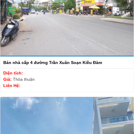
Bán nhà cấp 4 đường Trần Xuân Soạn Kiều Đàm
Diện tích:
Giá:
Thỏa thuận
Liên Hệ: