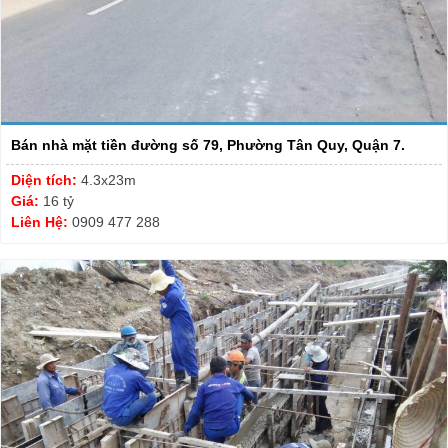
Bán nhà mặt tiền đường số 79, Phường Tân Quy, Quận 7.
Diện tích:
4.3x23m
Giá:
16 tỷ
Liên Hệ:
0909 477 288