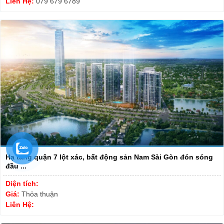
Liên Hệ:
079 679 6789
Hạ tầng quận 7 lột xác, bất động sản Nam Sài Gòn đón sóng
đầu ...
Diện tích:
Giá:
Thỏa thuận
Liên Hệ: