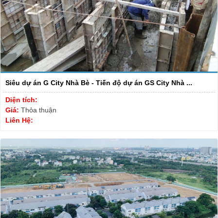
Siêu dự án G City Nhà Bè - Tiến độ dự án GS City Nhà ...
Diện tích:
Giá:
Thỏa thuận
Liên Hệ: