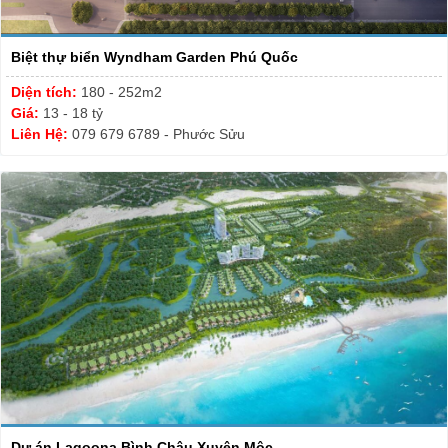
Biệt thự biển Wyndham Garden Phú Quốc
Diện tích:
180 - 252m2
Giá:
13 - 18 tỷ
Liên Hệ:
079 679 6789 - Phước Sửu
Dự án Lagoona Bình Châu Xuyên Mộc