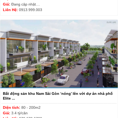
Giá:
Đang cập nhật....
Liên Hệ:
0913.999.003
Bất động sản khu Nam Sài Gòn ‘nóng’ lên với dự án nhà phố
Elite ...
Diện tích:
80 - 200m2
Giá:
3.4 tỷ/căn