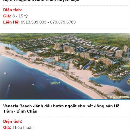
Diện tích:
Giá:
8 - 15 tỷ
Liên Hệ:
0913.999.003 - 079.679.6789
Venezia Beach đánh dấu bước ngoặt cho bất động sản Hồ
Tràm - Bình Châu
Diện tích:
Giá:
Thỏa thuận