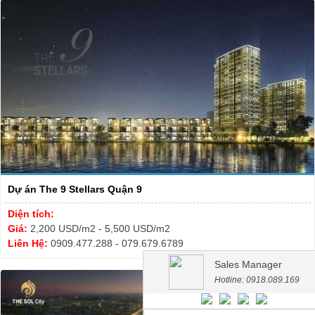
Dự án The 9 Stellars Quận 9
Diện tích:
Giá:
2,200 USD/m2 - 5,500 USD/m2
Liên Hệ:
0909.477.288 - 079.679.6789
Sales Manager
Hotline: 0918.089.169