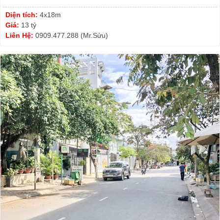
Diện tích:
4x18m
Giá:
13 tỷ
Liên Hệ:
0909.477.288 (Mr.Sửu)