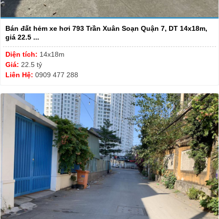
Bán đất hẻm xe hơi 793 Trần Xuân Soạn Quận 7, DT 14x18m,
giá 22.5 ...
Diện tích:
14x18m
Giá:
22.5 tỷ
Liên Hệ:
0909 477 288