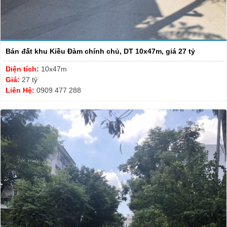
Bán đất khu Kiều Đàm chính chủ, DT 10x47m, giá 27 tỷ
Diện tích:
10x47m
Giá:
27 tỷ
Liên Hệ:
0909 477 288