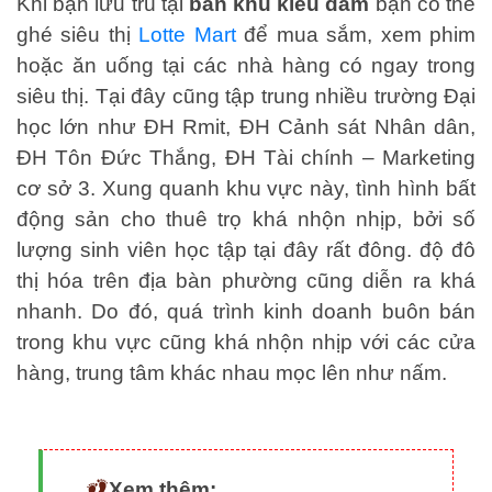
Khi bạn lưu trú tại
ban khu kieu dam
bạn có thể
ghé siêu thị
Lotte Mart
để mua sắm, xem phim
hoặc ăn uống tại các nhà hàng có ngay trong
siêu thị. Tại đây cũng tập trung nhiều trường Đại
học lớn như ĐH Rmit, ĐH Cảnh sát Nhân dân,
ĐH Tôn Đức Thắng, ĐH Tài chính – Marketing
cơ sở 3. Xung quanh khu vực này, tình hình bất
động sản cho thuê trọ khá nhộn nhịp, bởi số
lượng sinh viên học tập tại đây rất đông. độ đô
thị hóa trên địa bàn phường cũng diễn ra khá
nhanh. Do đó, quá trình kinh doanh buôn bán
trong khu vực cũng khá nhộn nhịp với các cửa
hàng, trung tâm khác nhau mọc lên như nấm.
Xem thêm: