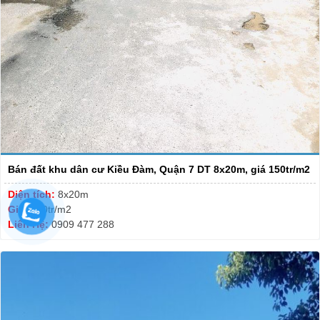
Bán đất khu dân cư Kiều Đàm, Quận 7 DT 8x20m, giá 150tr/m2
Diện tích:
8x20m
Giá:
150tr/m2
Liên Hệ:
0909 477 288