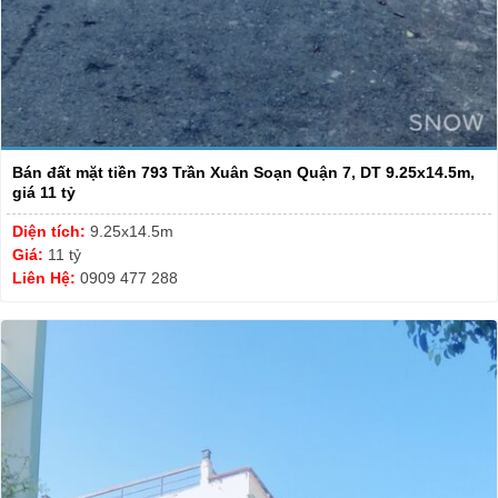
Bán đất mặt tiền 793 Trần Xuân Soạn Quận 7, DT 9.25x14.5m,
giá 11 tỷ
Diện tích:
9.25x14.5m
Giá:
11 tỷ
Liên Hệ:
0909 477 288