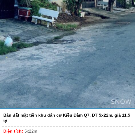
Bán đất mặt tiền khu dân cư Kiều Đàm Q7, DT 5x22m, giá 11.5
tỷ
Diện tích:
5x22m