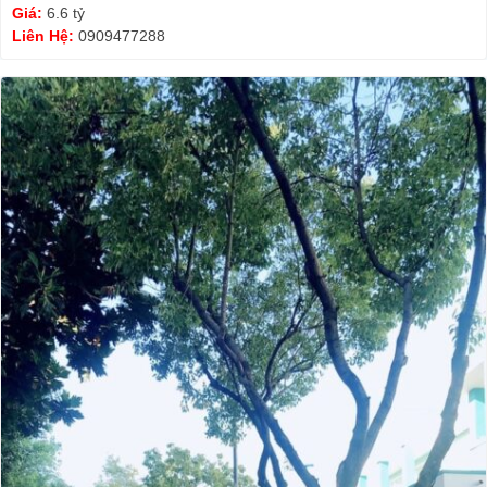
Giá:
6.6 tỷ
Liên Hệ:
0909477288