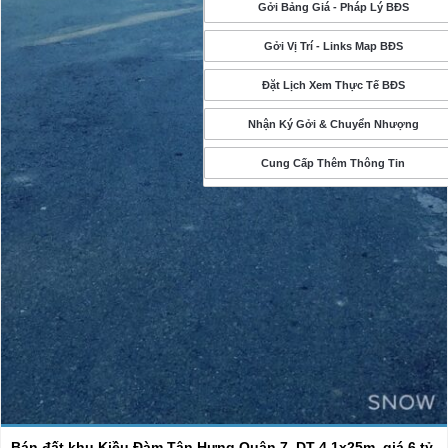
Gởi Bảng Giá - Pháp Lý BĐS
Gởi Vị Trí - Links Map BĐS
Đặt Lịch Xem Thực Tế BĐS
Nhận Ký Gởi & Chuyển Nhượng
Cung Cấp Thêm Thông Tin
Bán đất khu Kiều Đàm Tân Hưng Quận 7, DT 4.1x25m, giá 6 tỷ