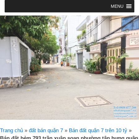
MENU
Trang chủ
»
đất bán quận 7
»
Bán đất quận 7 trên 10 tỷ
»
Bán đất hẻm 793 trần xuân soạn phường tân hưng quận