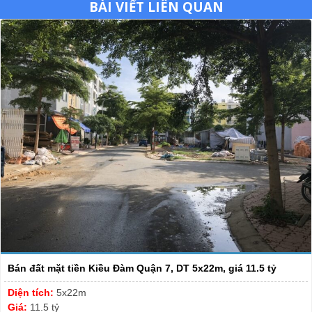
BÀI VIẾT LIÊN QUAN
Bán đất mặt tiền Kiều Đàm Quận 7, DT 5x22m, giá 11.5 tỷ
Diện tích:
5x22m
Giá:
11.5 tỷ