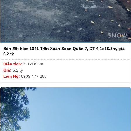
Bán đất hẻm 1041 Trần Xuân Soạn Quận 7, DT 4.1x18.3m, giá
6.2 tỷ
Diện tích:
4.1x18.3m
Giá:
6.2 tỷ
Liên Hệ:
0909 477 288