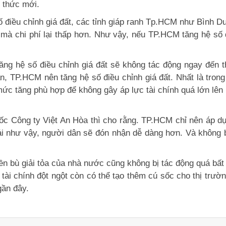
 thức mới.
số điều chỉnh giá đất, các tỉnh giáp ranh Tp.HCM như Bình
 mà chi phí lại thấp hơn. Như vậy, nếu TP.HCM tăng hệ số đ
tăng hệ số điều chỉnh giá đất sẽ không tác động ngay đến th
, TP.HCM nên tăng hệ số điều chỉnh giá đất. Nhất là trong b
mức tăng phù hợp để không gây áp lực tài chính quá lớn lên
ốc Công ty Việt An Hòa thì cho rằng. TP.HCM chỉ nên áp dụ
 như vậy, người dân sẽ đón nhận dễ dàng hơn. Và không bị
n bù giải tỏa của nhà nước cũng không bị tác động quá bất
tài chính đột ngột còn có thể tạo thêm cú sốc cho thị trườ
gần đây.