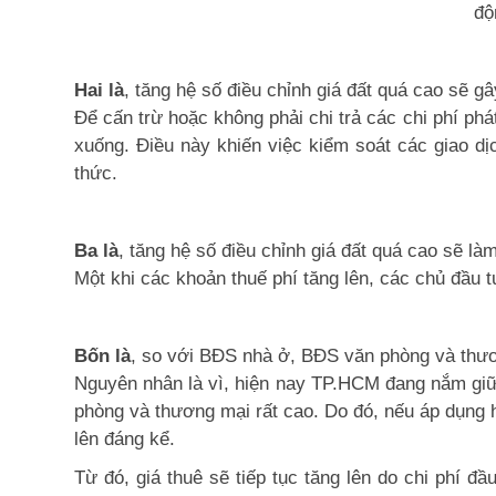
độ
Hai là
, tăng hệ số điều chỉnh giá đất quá cao sẽ g
Để cấn trừ hoặc không phải chi trả các chi phí phát 
xuống. Điều này khiến việc kiểm soát các giao dị
thức.
Ba là
, tăng hệ số điều chỉnh giá đất quá cao sẽ là
Một khi các khoản thuế phí tăng lên, các chủ đầu
Bốn là
, so với BĐS nhà ở, BĐS văn phòng và thư
Nguyên nhân là vì, hiện nay TP.HCM đang nắm giữ v
phòng và thương mại rất cao. Do đó, nếu áp dụng h
lên đáng kể.
Từ đó, giá thuê sẽ tiếp tục tăng lên do chi phí đ