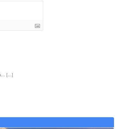
uá… […]