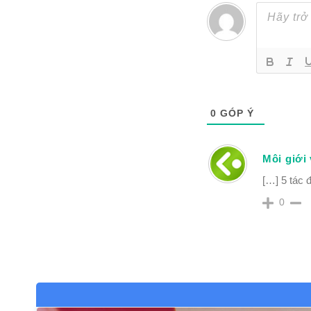
0
GÓP Ý
Môi giới
[…] 5 tác 
0