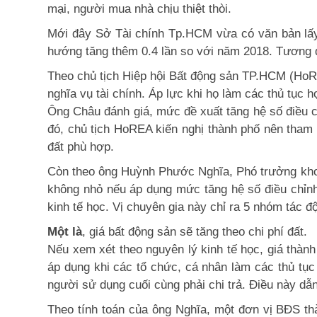
mại, người mua nhà chịu thiệt thòi.
Mới đây Sở Tài chính Tp.HCM vừa có văn bản lấy ý
hướng tăng thêm 0.4 lần so với năm 2018. Tương đ
Theo chủ tịch Hiệp hội Bất động sản TP.HCM (HoR
nghĩa vụ tài chính. Áp lực khi họ làm các thủ tục
Ông Châu đánh giá, mức đề xuất tăng hệ số điều c
đó, chủ tịch HoREA kiến nghị thành phố nên tham 
đất phù hợp.
Còn theo ông Huỳnh Phước Nghĩa, Phó trưởng khoa
không nhỏ nếu áp dụng mức tăng hệ số điều chỉnh 
kinh tế học. Vị chuyên gia này chỉ ra 5 nhóm tác 
Một là
, giá bất động sản sẽ tăng theo chi phí đất.
Nếu xem xét theo nguyên lý kinh tế học, giá thành
áp dụng khi các tổ chức, cá nhân làm các thủ tục 
người sử dụng cuối cùng phải chi trả. Điều này d
Theo tính toán của ông Nghĩa, một đơn vị BĐS thà