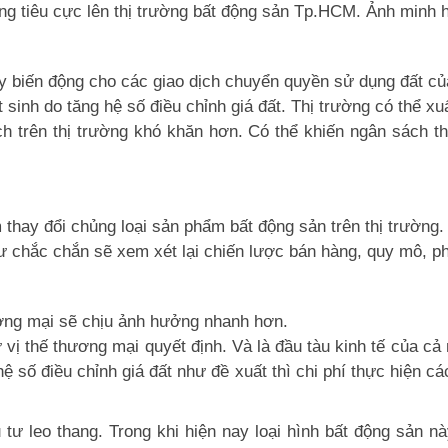
ng tiêu cực lên thị trường bất động sản Tp.HCM. Ảnh minh 
ây biến động cho các giao dịch chuyển quyền sử dụng đất củ
sinh do tăng hệ số điều chỉnh giá đất. Thị trường có thể xuất
ch trên thị trường khó khăn hơn. Có thể khiến ngân sách th
m thay đổi chủng loại sản phẩm bất động sản trên thị trường.
 tư chắc chắn sẽ xem xét lại chiến lược bán hàng, quy mô,
ơng mại sẽ chịu ảnh hưởng nhanh hơn.
ị thế thương mại quyết định. Và là đầu tàu kinh tế của cả
ệ số điều chỉnh giá đất như đề xuất thì chi phí thực hiện 
ầu tư leo thang. Trong khi hiện nay loại hình bất động sản 