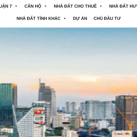
UẬN 7
CĂN HỘ
NHÀ ĐẤT CHO THUÊ
NHÀ ĐẤT HU
NHÀ ĐẤT TỈNH KHÁC
DỰ ÁN
CHỦ ĐẦU TƯ