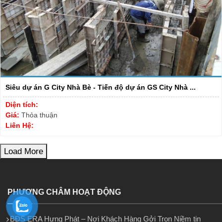
Siêu dự án G City Nhà Bè - Tiến độ dự án GS City Nhà ...
Diện tích:
Giá:
Thỏa thuận
Liên Hệ:
Load More
PHƯƠNG CHÂM HOẠT ĐỘNG
BĐS ERA Hưng Phát – Nơi Khách Hàng Gởi Trọn Niềm tin