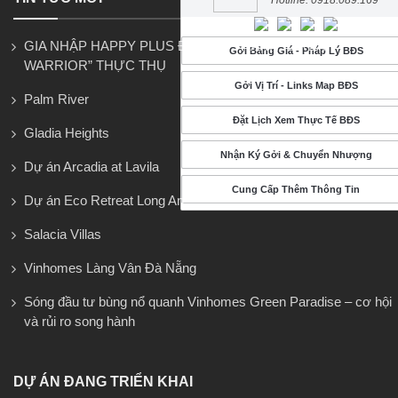
Hotline: 0918.089.169
GIA NHẬP HAPPY PLUS ĐỂ TRỞ THÀNH “GREAT
Gởi Bảng Giá - Pháp Lý BĐS
WARRIOR” THỰC THỤ
Gởi Vị Trí - Links Map BĐS
Palm River
Đặt Lịch Xem Thực Tế BĐS
Gladia Heights
Nhận Ký Gởi & Chuyển Nhượng
Dự án Arcadia at Lavila
Cung Cấp Thêm Thông Tin
Dự án Eco Retreat Long An
Salacia Villas
Vinhomes Làng Vân Đà Nẵng
Sóng đầu tư bùng nổ quanh Vinhomes Green Paradise – cơ hội
và rủi ro song hành
DỰ ÁN ĐANG TRIỂN KHAI