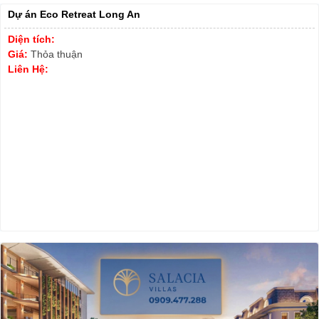
Dự án Eco Retreat Long An
Diện tích:
Giá:
Thỏa thuận
Liên Hệ: