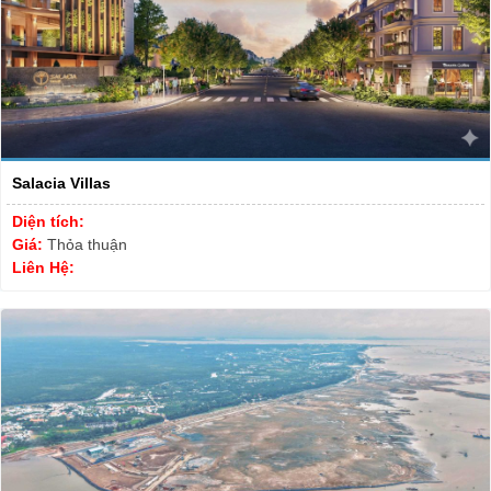
Salacia Villas
Diện tích:
Giá:
Thỏa thuận
Liên Hệ: