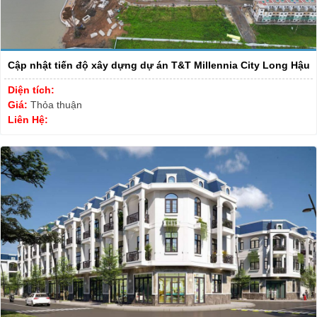
Cập nhật tiến độ xây dựng dự án T&T Millennia City Long Hậu
Diện tích:
Giá:
Thỏa thuận
Liên Hệ: