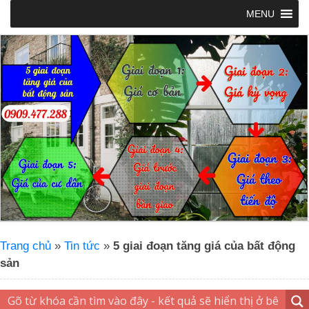
MENU
Trang chủ
»
Tin tức
»
5 giai đoạn tăng giá của bất động
sản