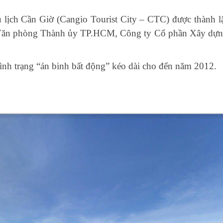
 lịch Cần Giờ (Cangio Tourist City – CTC) được thành l
, Văn phòng Thành ủy TP.HCM, Công ty Cổ phần Xây dựng
tình trạng “án binh bất động” kéo dài cho đến năm 2012.