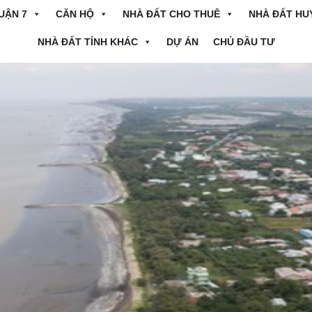
UẬN 7
CĂN HỘ
NHÀ ĐẤT CHO THUÊ
NHÀ ĐẤT HU
NHÀ ĐẤT TỈNH KHÁC
DỰ ÁN
CHỦ ĐẦU TƯ