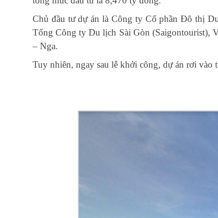
tổng mức đầu tư là 8,470 tỷ đồng.
Chủ đầu tư dự án là Công ty Cổ phần Đô thị Du
Tổng Công ty Du lịch Sài Gòn (Saigontourist)
– Nga.
Tuy nhiên, ngay sau lễ khởi công, dự án rơi vào 