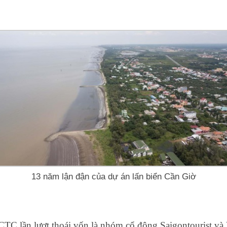
13 năm lận đận của dự án lấn biển Cần Giờ
 CTC lần lượt thoái vốn là nhóm cổ đông Saigontourist