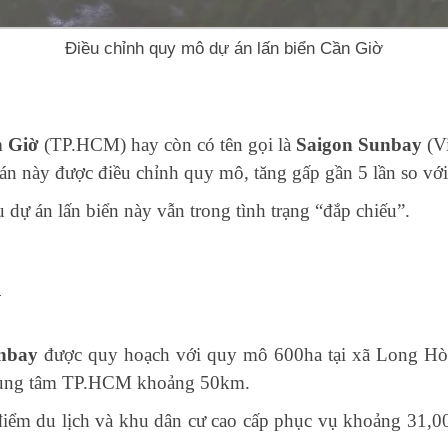
Điều chỉnh quy mô dự án lấn biển Cần Giờ
n Giờ
(TP.HCM) hay còn có tên gọi là
Saigon Sunbay
(Vi
ự án này được điều chỉnh quy mô, tăng gấp gần 5 lần so vớ
 dự án lấn biển này vẫn trong tình trạng “đắp chiếu”.
n
nbay
được quy hoạch với quy mô 600ha tại xã Long Hòa
 trung tâm TP.HCM khoảng 50km.
điểm du lịch và khu dân cư cao cấp phục vụ khoảng 31,00