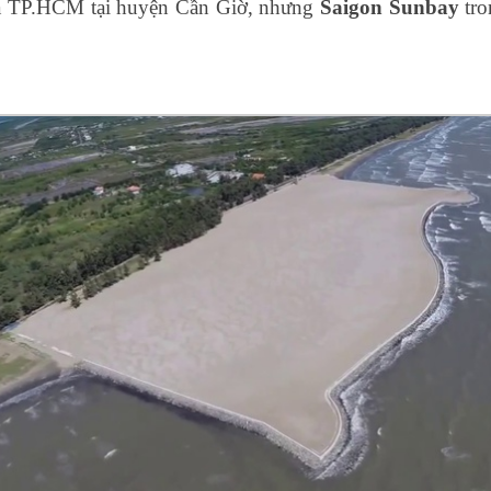
 của TP.HCM tại huyện Cần Giờ, nhưng
Saigon Sunbay
tro