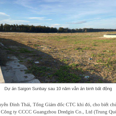
Dự án Saigon Sunbay sau 10 năm vẫn án binh bất động
uyễn Đinh Thái, Tổng Giám đốc CTC khi đó, cho biết chủ
à Công ty CCCC Guangzhou Dredgin Co., Ltd (Trung Quốc)